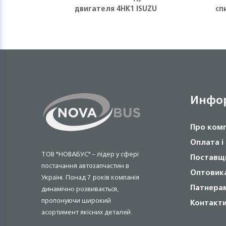
двигателя 4HK1 ISUZU
сп
Инфо
Про ком
Оплата і
ТОВ "НОВАБУС" – лідер у сфері
Поставщ
постачання автозапчастин в
Оптовик
Україні. Понад 7 років компанія
Патнера
динамічно розвивається,
пропонуючи широкий
Контакт
асортимент якісних деталей.