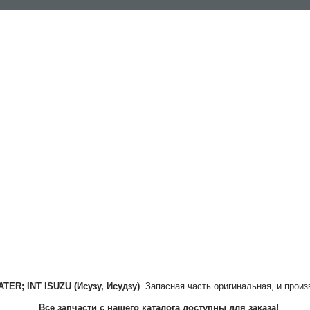
ATER; INT
ISUZU (Исузу, Исудзу)
. Запасная часть оригинальная, и произ
Все запчасти с нашего каталога доступны для заказа!