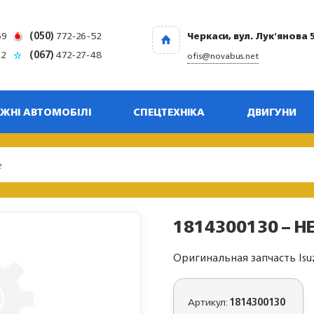
69
(050)
772-26-52
Черкаси, вул. Лук'янова 
32
(067)
472-27-48
ofis@novabus.net
ЖНІ АВТОМОБІЛІ
СПЕЦТЕХНІКА
ДВИГУНИ
1814300130 – HE
Оригинальная запчасть Isu
Артикул:
1814300130