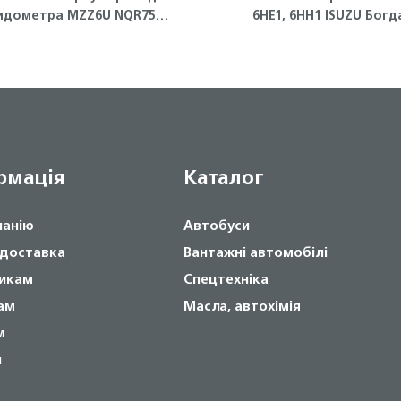
идометра MZZ6U NQR75
6НЕ1, 6НН1 ISUZU Богд
Isuzu
рмація
Каталог
панію
Автобуси
 доставка
Вантажні автомобілі
икам
Спецтехніка
ам
Масла, автохімія
м
и