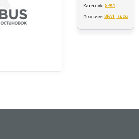
Категорія:
8PA1
Позначки:
8PA1
,
Isuzu