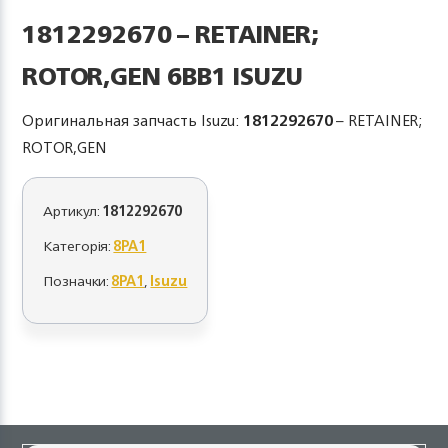
1812292670 – RETAINER;
ROTOR,GEN 6BB1 ISUZU
Оригинальная запчасть Isuzu:
1812292670
– RETAINER;
ROTOR,GEN
Артикул:
1812292670
Категорія:
8PA1
Позначки:
8PA1
,
Isuzu