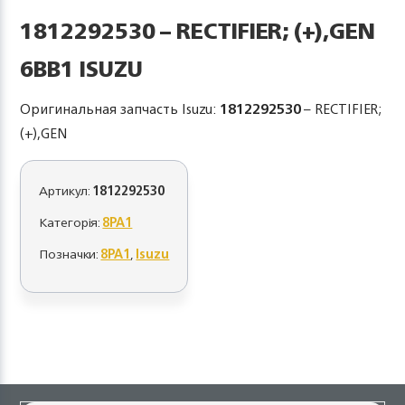
1812292530 – RECTIFIER; (+),GEN
6BB1 ISUZU
Оригинальная запчасть Isuzu:
1812292530
– RECTIFIER;
(+),GEN
Артикул:
1812292530
Категорія:
8PA1
Позначки:
8PA1
,
Isuzu