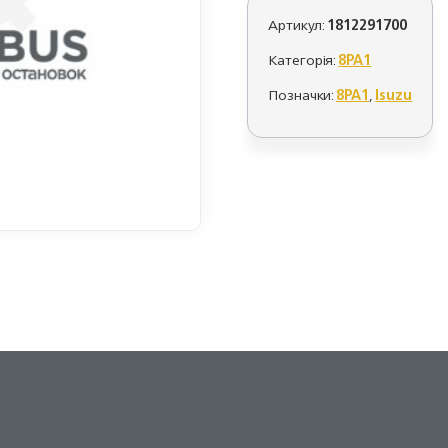
Артикул:
1812291700
Категорія:
8PA1
Позначки:
8PA1
,
Isuzu