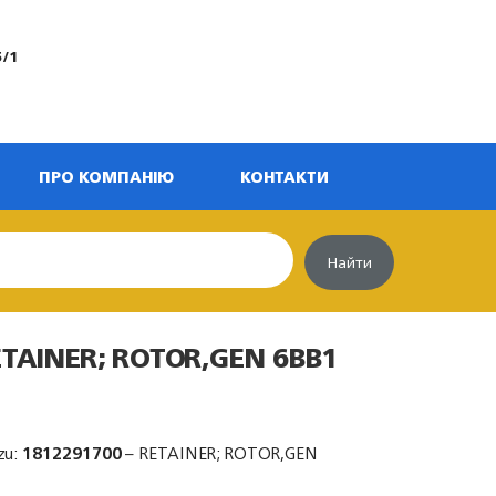
5/1
ПРО КОМПАНІЮ
КОНТАКТИ
Найти
ETAINER; ROTOR,GEN 6BB1
zu:
1812291700
– RETAINER; ROTOR,GEN