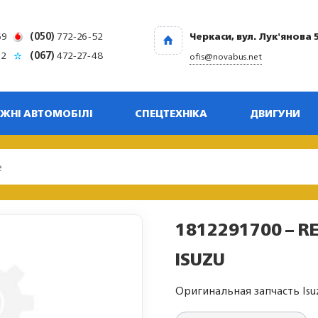
69
(050)
772-26-52
Черкаси, вул. Лук'янова 
32
(067)
472-27-48
ofis@novabus.net
ЖНІ АВТОМОБІЛІ
СПЕЦТЕХНІКА
ДВИГУНИ
1812291700 – R
ISUZU
Оригинальная запчасть Isu