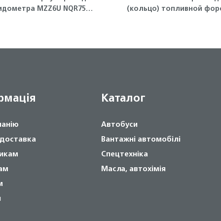
идометра MZZ6U NQR75
(кольцо) топливной фор
Isuzu
4HK1, 6HK1 ISUZU
рмація
Каталог
панію
Автобуси
 доставка
Вантажні автомобілі
икам
Спецтехніка
ам
Масла, автохімія
м
и