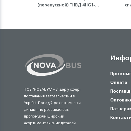
(перепускной) ТНВД 4HG1-T
сп
ISUZU
Инфо
Про ком
Оплата і
ТОВ "НОВАБУС" – лідер у сфері
Поставщ
постачання автозапчастин в
Оптовик
Україні. Понад 7 років компанія
Патнера
динамічно розвивається,
пропонуючи широкий
Контакт
асортимент якісних деталей.