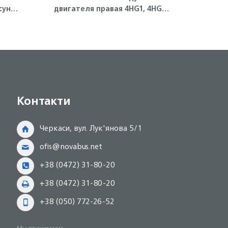
сунки
двигателя правая 4HG1, 4HG1-
корп
T ISUZU
Контакти
Черкаси, вул. Лук'янова 5/1
ofis@novabus.net
+38 (0472) 31-80-20
+38 (0472) 31-80-20
+38 (050) 772-26-52
Мы принимаем