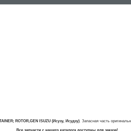
TAINER; ROTOR,GEN
ISUZU (Исузу, Исудзу)
. Запасная часть оригинальн
Все запчасти с нашего каталога доступны для заказа!