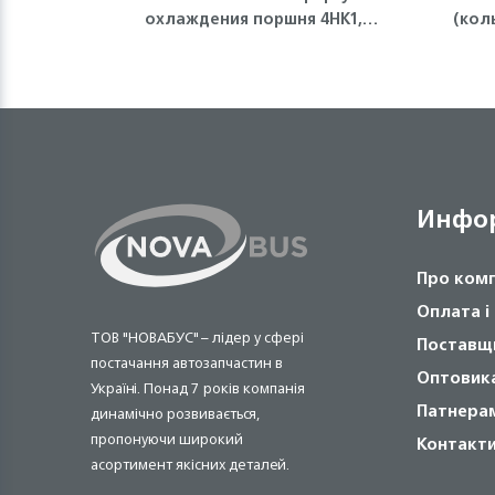
охлаждения поршня 4HK1,
(кол
6HK1 Isuzu
Инфо
Про ком
Оплата і
ТОВ "НОВАБУС" – лідер у сфері
Поставщ
постачання автозапчастин в
Оптовик
Україні. Понад 7 років компанія
Патнера
динамічно розвивається,
пропонуючи широкий
Контакт
асортимент якісних деталей.