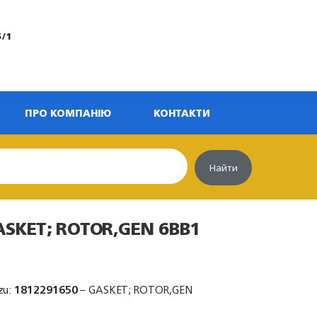
5/1
ПРО КОМПАНІЮ
КОНТАКТИ
Найти
ASKET; ROTOR,GEN 6BB1
zu:
1812291650
– GASKET; ROTOR,GEN