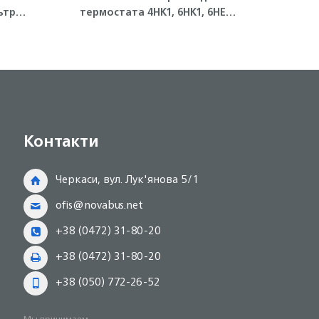
ьтра
термостата 4HK1, 6HK1, 6HE1
форсу
Isuzu
Контакти
Черкаси, вул. Лук'янова 5/1
ofis@novabus.net
+38 (0472) 31-80-20
+38 (0472) 31-80-20
+38 (050) 772-26-52
Мы принимаем