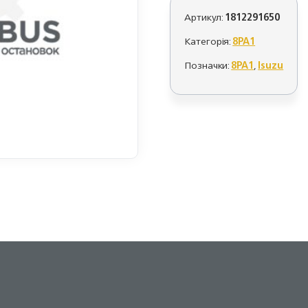
Артикул:
1812291650
Категорія:
8PA1
Позначки:
8PA1
,
Isuzu