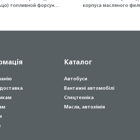
ьцо) топливной форсунки
корпуса масляного фил
4HK1, 6HK1 ISUZU
(малое) Isuzu
рмація
Каталог
панію
Автобуси
 доставка
Вантажні автомобілі
икам
Спецтехніка
ам
Масла, автохімія
м
и