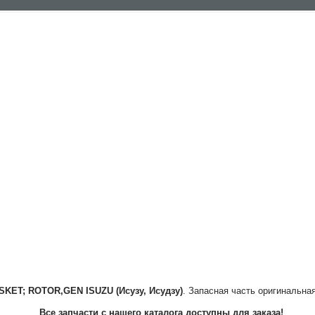
SKET; ROTOR,GEN
ISUZU (Исузу, Исудзу)
. Запасная часть оригинальная
Все запчасти с нашего каталога доступны для заказа!