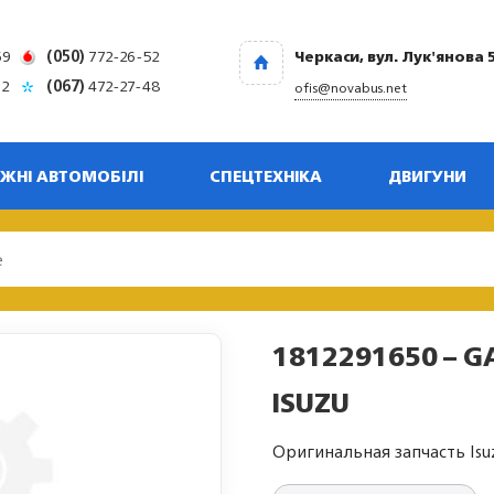
69
(050)
772-26-52
Черкаси, вул. Лук'янова 
32
(067)
472-27-48
ofis@novabus.net
ЖНІ АВТОМОБІЛІ
СПЕЦТЕХНІКА
ДВИГУНИ
1812291650 – G
ISUZU
Оригинальная запчасть Isu