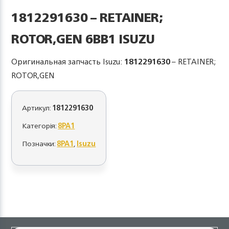
1812291630 – RETAINER;
ROTOR,GEN 6BB1 ISUZU
Оригинальная запчасть Isuzu:
1812291630
– RETAINER;
ROTOR,GEN
Артикул:
1812291630
Категорія:
8PA1
Позначки:
8PA1
,
Isuzu