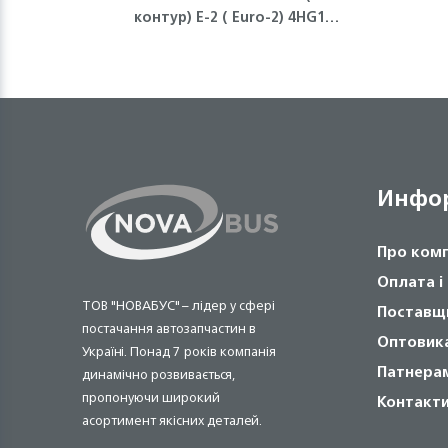
контур) Е-2 ( Euro-2) 4HG1
NQR71 Isuzu
(пол
Инфо
Про ком
Оплата і
ТОВ "НОВАБУС" – лідер у сфері
Поставщ
постачання автозапчастин в
Оптовик
Україні. Понад 7 років компанія
Патнера
динамічно розвивається,
пропонуючи широкий
Контакт
асортимент якісних деталей.