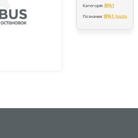
Категорія:
8PA1
Позначки:
8PA1
,
Isuzu