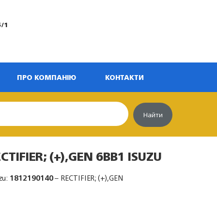
5/1
ПРО КОМПАНІЮ
КОНТАКТИ
Найти
CTIFIER; (+),GEN 6BB1 ISUZU
zu:
1812190140
– RECTIFIER; (+),GEN