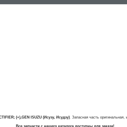
TIFIER; (+),GEN
ISUZU (Исузу, Исудзу)
. Запасная часть оригинальная, 
Все запчасти с нашего каталога доступны для заказа!