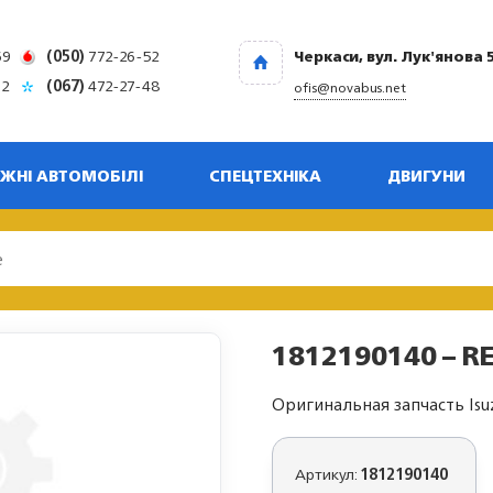
69
(050)
772-26-52
Черкаси, вул. Лук'янова 
32
(067)
472-27-48
ofis@novabus.net
ЖНІ АВТОМОБІЛІ
СПЕЦТЕХНІКА
ДВИГУНИ
1812190140 – RE
Оригинальная запчасть Isu
Артикул:
1812190140