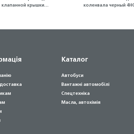
клапанной крышки
коленвала черный 4HG
умесяц) 4HK1/4HG1 ISUZU
4HG1-T, 4HE1, 4HK1, 6НЕ1,
Isuzu
рмація
Каталог
панію
Автобуси
 доставка
Вантажні автомобілі
икам
Спецтехніка
ам
Масла, автохімія
м
и