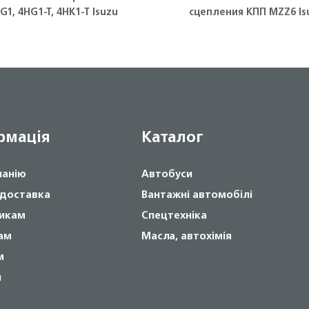
G1, 4HG1-T, 4HK1-T Isuzu
сцепления КПП MZZ6 Is
рмація
Каталог
панію
Автобуси
 доставка
Вантажні автомобілі
икам
Спецтехніка
ам
Масла, автохімія
м
и