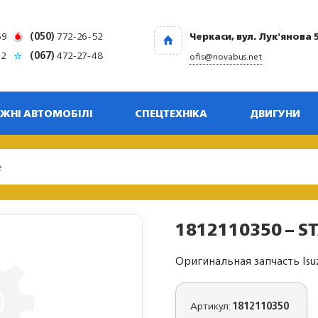
69
(050)
772-26-52
Черкаси, вул. Лук'янова 
32
(067)
472-27-48
ofis@novabus.net
ЖНІ АВТОМОБІЛІ
СПЕЦТЕХНІКА
ДВИГУНИ
1812110350 – S
Оригинальная запчасть Isu
Артикул:
1812110350