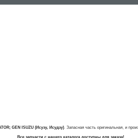
ATOR; GEN
ISUZU (Исузу, Исудзу)
. Запасная часть оригинальная, и прои
Все запчасти с нашего каталога доступны для заказа!