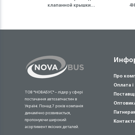
клапанной крышки
4H
(полумесяц) 4HK1/4HG1 ISUZU
Инфо
Про ком
Оплата і
ТОВ "НОВАБУС" – лідер у сфері
Поставщ
постачання автозапчастин в
Оптовик
Україні. Понад 7 років компанія
Патнера
динамічно розвивається,
пропонуючи широкий
Контакт
асортимент якісних деталей.