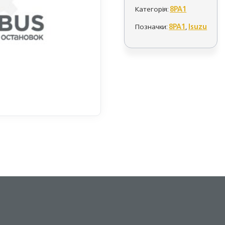
Категорія:
8PA1
Позначки:
8PA1
,
Isuzu