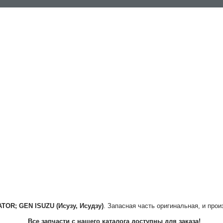
ATOR; GEN
ISUZU (Исузу, Исудзу)
. Запасная часть оригинальная, и прои
Все запчасти с нашего каталога доступны для заказа!