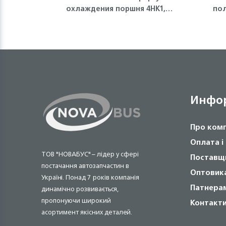
охлаждения поршня 4HK1,
по
6HK1 Isuzu
Инфо
Про ком
Оплата і
ТОВ "НОВАБУС" – лідер у сфері
Поставщ
постачання автозапчастин в
Оптовик
Україні. Понад 7 років компанія
Патнера
динамічно розвивається,
пропонуючи широкий
Контакт
асортимент якісних деталей.