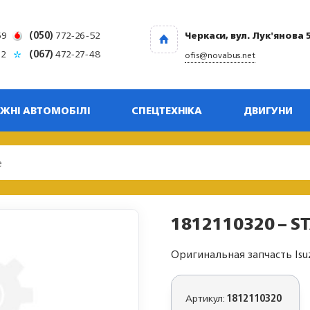
69
(050)
772-26-52
Черкаси, вул. Лук'янова 
32
(067)
472-27-48
ofis@novabus.net
ЖНІ АВТОМОБІЛІ
СПЕЦТЕХНІКА
ДВИГУНИ
1812110320 – S
Оригинальная запчасть Isu
Артикул:
1812110320