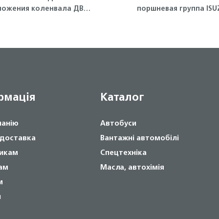
ложения коленвала ДВС
поршневая группа ISU
4JJ1-T, NLR85 Isuzu
рмація
Каталог
панію
Автобуси
 доставка
Вантажні автомобілі
икам
Спецтехніка
ам
Масла, автохімія
м
и