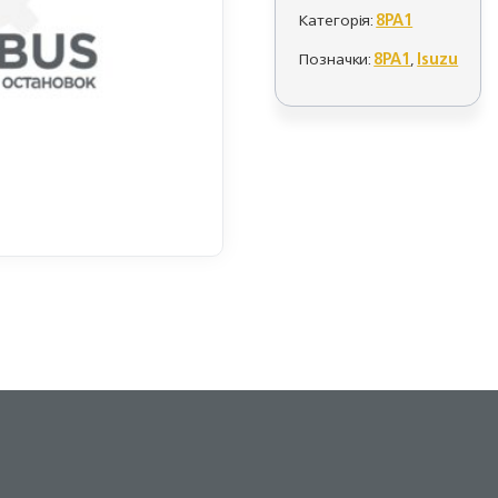
Категорія:
8PA1
Позначки:
8PA1
,
Isuzu