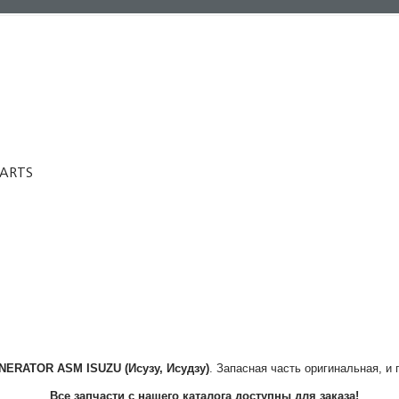
PARTS
NERATOR ASM
ISUZU (Исузу, Исудзу)
. Запасная часть оригинальная, и 
Все запчасти с нашего каталога доступны для заказа!