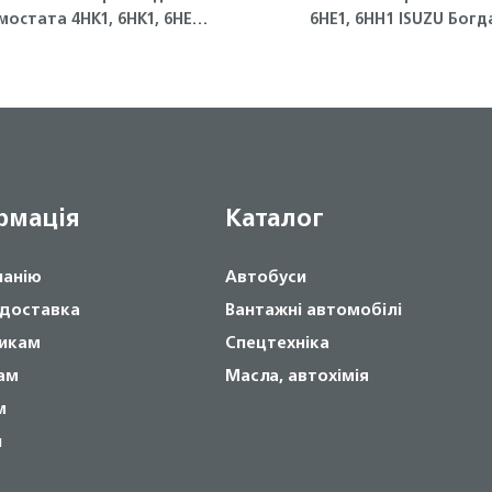
мостата 4HK1, 6HK1, 6HE1
6НЕ1, 6НН1 ISUZU Богд
Isuzu
рмація
Каталог
панію
Автобуси
 доставка
Вантажні автомобілі
икам
Спецтехніка
ам
Масла, автохімія
м
и