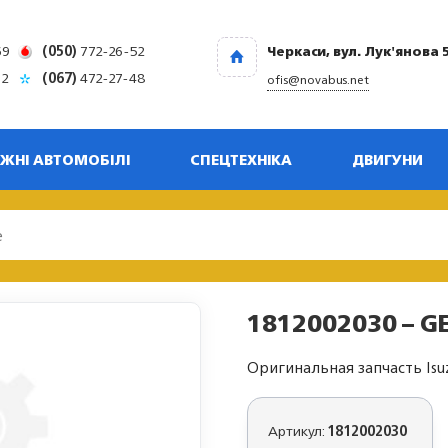
69
(050)
772-26-52
Черкаси, вул. Лук'янова 
32
(067)
472-27-48
ofis@novabus.net
ЖНІ АВТОМОБІЛІ
СПЕЦТЕХНІКА
ДВИГУНИ
1812002030 – G
Оригинальная запчасть Isu
Артикул:
1812002030