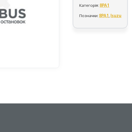
Категорія:
8PA1
Позначки:
8PA1
,
Isuzu