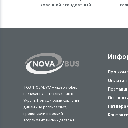
коренной стандартный
тер
(голубой) 4HE1, 4HF1, 4HG1,
4HK1, NQR71/75 Isuzu
Инфо
Про ком
Оплата і
ТОВ "НОВАБУС" – лідер у сфері
Поставщ
постачання автозапчастин в
Оптовик
Україні. Понад 7 років компанія
Патнера
динамічно розвивається,
пропонуючи широкий
Контакт
асортимент якісних деталей.