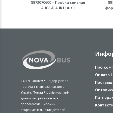
8973070600 – Пробка сливная
89
4HG1-T, 4HK1 Isuzu
фор
Инфо
Про ком
Оплата і
ТОВ "НОВАБУС" – лідер у сфері
Поставщ
постачання автозапчастин в
Оптовик
Україні. Понад 7 років компанія
Патнера
динамічно розвивається,
пропонуючи широкий
Контакт
асортимент якісних деталей.