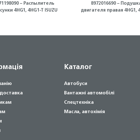
71198090 – Распылитель
8972016690 – Подушк
сунки 4HG1, 4HG1-T ISUZU
двигателя правая 4HG1, 
T ISUZU
рмація
Каталог
панію
Автобуси
 доставка
Вантажні автомобілі
икам
Спецтехніка
ам
Масла, автохімія
м
и