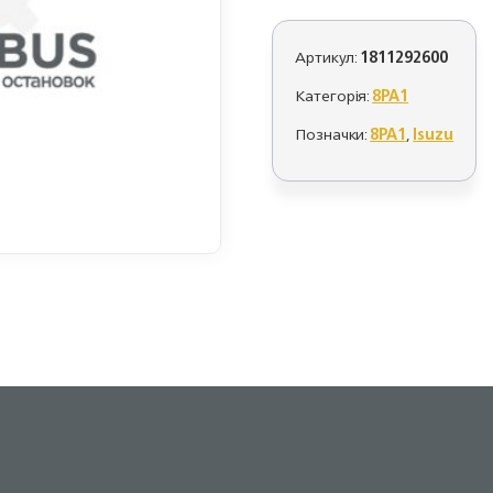
Артикул:
1811292600
Категорія:
8PA1
Позначки:
8PA1
,
Isuzu