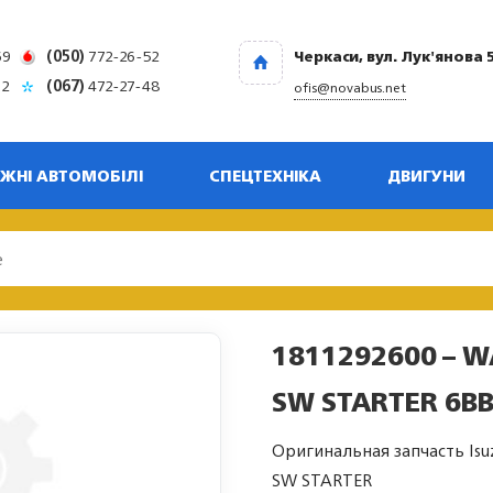
69
(050)
772-26-52
Черкаси, вул. Лук'янова 
32
(067)
472-27-48
ofis@novabus.net
ЖНІ АВТОМОБІЛІ
СПЕЦТЕХНІКА
ДВИГУНИ
1811292600 – W
SW STARTER 6BB
Оригинальная запчасть Isu
SW STARTER