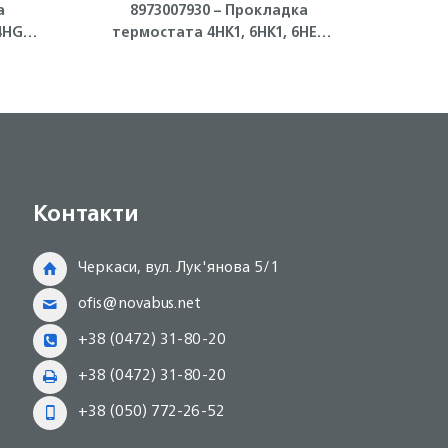
а
8973007930 – Прокладка
897
4HG1-
термостата 4HK1, 6HK1, 6HE1
сце
Isuzu
Контакти
Черкаси, вул. Лук'янова 5/1
ofis@novabus.net
+38 (0472) 31-80-20
+38 (0472) 31-80-20
+38 (050) 772-26-52