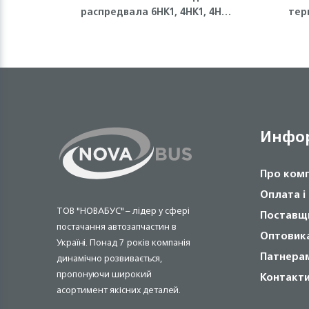
распредвала 6HK1, 4HK1, 4HG1,
тер
4HG1-T Isuzu
Инфо
Про ком
Оплата і
ТОВ "НОВАБУС" – лідер у сфері
Поставщ
постачання автозапчастин в
Оптовик
Україні. Понад 7 років компанія
Патнера
динамічно розвивається,
пропонуючи широкий
Контакт
асортимент якісних деталей.