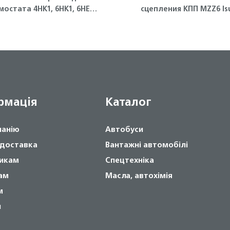
мостата 4HK1, 6HK1, 6HE1
сцепления КПП MZZ6 Is
Isuzu
рмація
Каталог
панію
Автобуси
 доставка
Вантажні автомобілі
икам
Спецтехніка
ам
Масла, автохімія
м
и