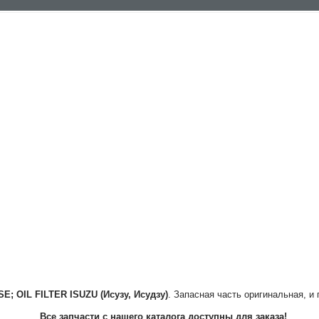
SE; OIL FILTER
ISUZU (Исузу, Исудзу)
. Запасная часть оригинальная, и
Все запчасти с нашего каталога доступны для заказа!