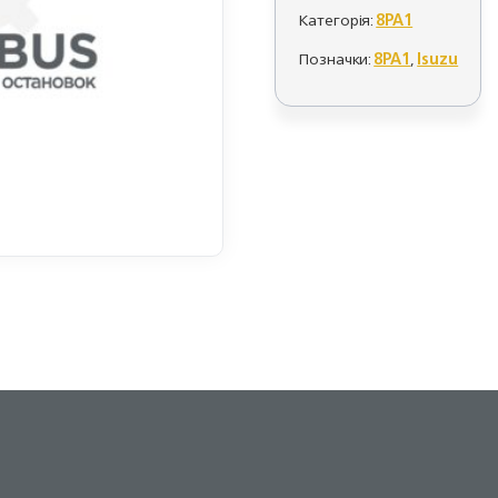
Категорія:
8PA1
Позначки:
8PA1
,
Isuzu