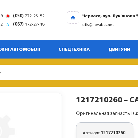
69
(050)
772-26-52
Черкаси, вул. Лук'янова 
32
(067)
472-27-48
ofis@novabus.net
ЖНІ АВТОМОБІЛІ
СПЕЦТЕХНІКА
ДВИГУНИ
1217210260 – CA
Оригинальная запчасть Isu
Артикул:
1217210260