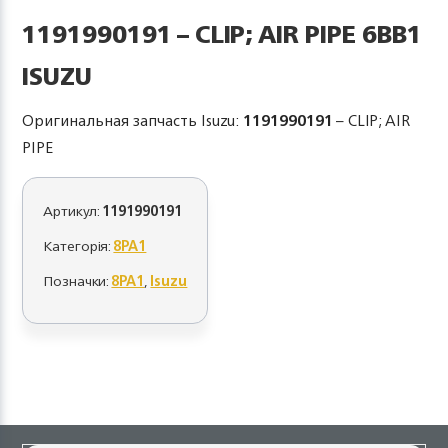
1191990191 – CLIP; AIR PIPE 6BB1
ISUZU
Оригинальная запчасть Isuzu:
1191990191
– CLIP; AIR
PIPE
Артикул:
1191990191
Категорія:
8PA1
Позначки:
8PA1
,
Isuzu