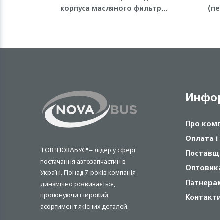
корпуса масляного фильтра
(пе
(малое) Isuzu
Инфо
Про ком
Оплата і
ТОВ "НОВАБУС" – лідер у сфері
Поставщ
постачання автозапчастин в
Оптовик
Україні. Понад 7 років компанія
Патнера
динамічно розвивається,
пропонуючи широкий
Контакт
асортимент якісних деталей.