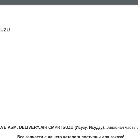
SUZU
LVE ASM; DELIVERY,AIR CMPR
ISUZU (Исузу, Исудзу)
. Запасная часть 
Все запчасти с нашего каталога доступны для заказа!