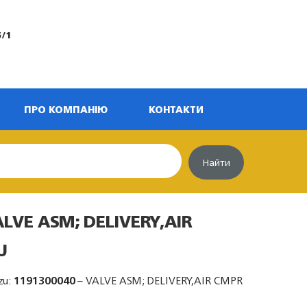
5/1
ПРО КОМПАНІЮ
КОНТАКТИ
Найти
ALVE ASM; DELIVERY,AIR
U
zu:
1191300040
– VALVE ASM; DELIVERY,AIR CMPR