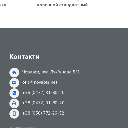
uzu
коренной стандартный
ген
(голубой) 4HE1, 4HF1, 4HG1,
4HK1, NQR71/75 Isuzu
Контакти
Черкаси, вул. Лук'янова 5/1
ofis@novabus.net
+38 (0472) 31-80-20
+38 (0472) 31-80-20
+38 (050) 772-26-52
Мы принимаем