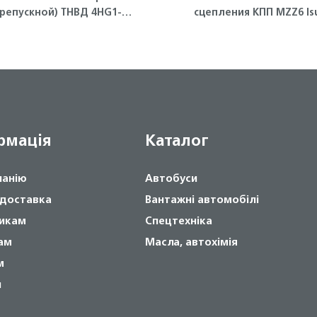
репускной) ТНВД 4HG1-T
сцепления КПП MZZ6 Is
ISUZU
рмація
Каталог
панію
Автобуси
 доставка
Вантажні автомобілі
икам
Спецтехніка
ам
Масла, автохімія
м
и