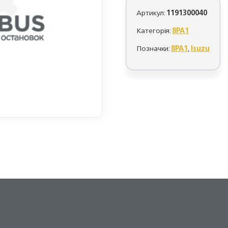
Артикул:
1191300040
Категорія:
8PA1
Позначки:
8PA1
,
Isuzu