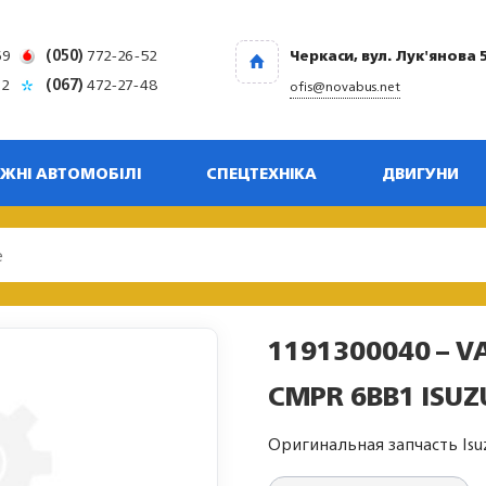
69
(050)
772-26-52
Черкаси, вул. Лук'янова 
32
(067)
472-27-48
ofis@novabus.net
ЖНІ АВТОМОБІЛІ
СПЕЦТЕХНІКА
ДВИГУНИ
1191300040 – V
CMPR 6BB1 ISUZ
Оригинальная запчасть Isu