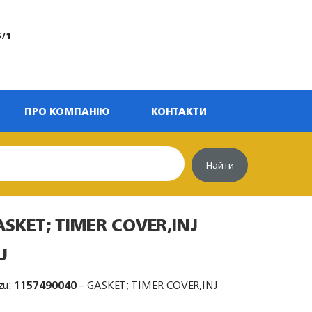
5/1
ПРО КОМПАНІЮ
КОНТАКТИ
Найти
ASKET; TIMER COVER,INJ
U
zu:
1157490040
– GASKET; TIMER COVER,INJ