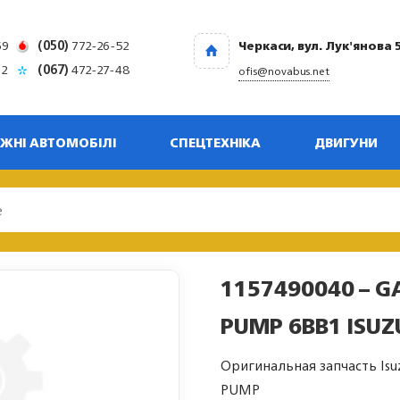
69
(050)
772-26-52
Черкаси, вул. Лук'янова 
32
(067)
472-27-48
ofis@novabus.net
ЖНІ АВТОМОБІЛІ
СПЕЦТЕХНІКА
ДВИГУНИ
1157490040 – G
PUMP 6BB1 ISUZ
Оригинальная запчасть Isu
PUMP