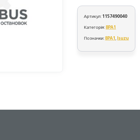
Артикул:
1157490040
Категорія:
8PA1
Позначки:
8PA1
,
Isuzu