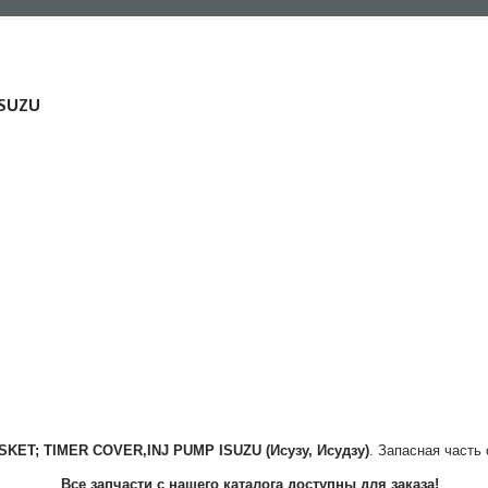
ISUZU
SKET; TIMER COVER,INJ PUMP
ISUZU (Исузу, Исудзу)
. Запасная часть
Все запчасти с нашего каталога доступны для заказа!