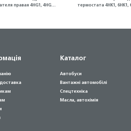
ателя правая 4HG1, 4HG1-
термостата 4HK1, 6HK1, 
T ISUZU
Isuzu
рмація
Каталог
панію
Автобуси
 доставка
Вантажні автомобілі
икам
Спецтехніка
ам
Масла, автохімія
м
и