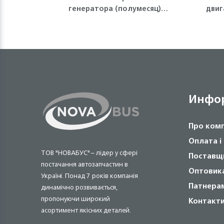
генератора (полумесяц)
двиг
4HG1-T, 4HK1 ISUZU
Инфо
Про ком
Оплата і
ТОВ "НОВАБУС" – лідер у сфері
Поставщ
постачання автозапчастин в
Оптовик
Україні. Понад 7 років компанія
Патнера
динамічно розвивається,
пропонуючи широкий
Контакт
асортимент якісних деталей.