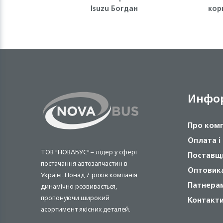
Isuzu Богдан
кор
Инфо
Про ком
Оплата і
ТОВ "НОВАБУС" – лідер у сфері
Поставщ
постачання автозапчастин в
Оптовик
Україні. Понад 7 років компанія
Патнера
динамічно розвивається,
пропонуючи широкий
Контакт
асортимент якісних деталей.