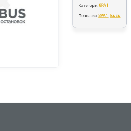
Категорія:
8PA1
Позначки:
8PA1
,
Isuzu