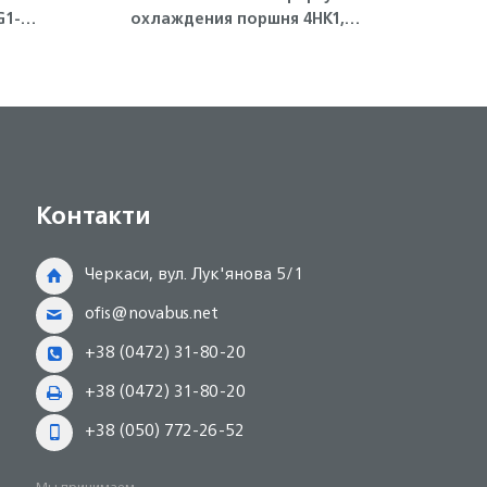
G1-T
охлаждения поршня 4HK1,
кол
6HK1 Isuzu
4HG1-
Контакти
Черкаси, вул. Лук'янова 5/1
ofis@novabus.net
+38 (0472) 31-80-20
+38 (0472) 31-80-20
+38 (050) 772-26-52
Мы принимаем