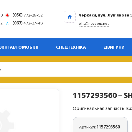
69
(050)
772-26-52
Черкаси, вул. Лук'янова 
32
(067)
472-27-48
ofis@novabus.net
ЖНІ АВТОМОБІЛІ
СПЕЦТЕХНІКА
ДВИГУНИ
1157293560 – SH
Оригинальная запчасть Isu
Артикул:
1157293560