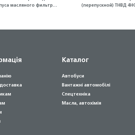
пуса масляного фильтра
(перепускной) ТНВД 4H
(малое) Isuzu
ISUZU
рмація
Каталог
панію
Автобуси
 доставка
Вантажні автомобілі
икам
Спецтехніка
ам
Масла, автохімія
м
и