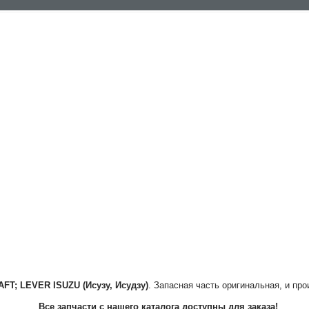
AFT; LEVER
ISUZU (Исузу, Исудзу)
. Запасная часть оригинальная, и про
Все запчасти с нашего каталога доступны для заказа!