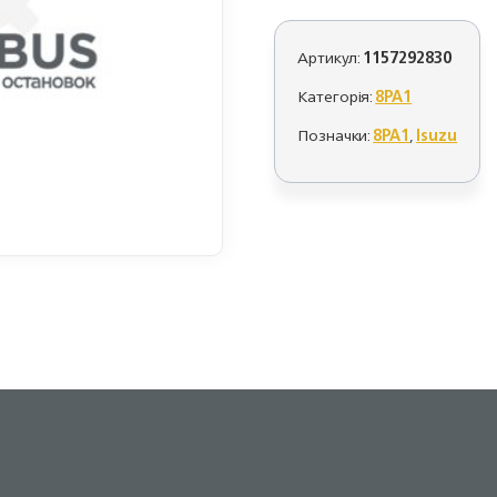
Артикул:
1157292830
Категорія:
8PA1
Позначки:
8PA1
,
Isuzu