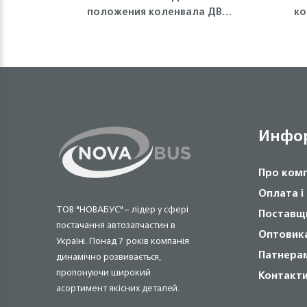
положения коленвала ДВС
ко
4JJ1-T, NLR85 Isuzu
Инфо
Про ком
Оплата і
ТОВ "НОВАБУС" – лідер у сфері
Поставщ
постачання автозапчастин в
Оптовик
Україні. Понад 7 років компанія
Патнера
динамічно розвивається,
пропонуючи широкий
Контакт
асортимент якісних деталей.