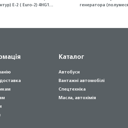
нтур) Е-2 ( Euro-2) 4HG1
генератора (полумеся
NQR71 Isuzu
4HG1-T, 4HK1 ISUZU
рмація
Каталог
панію
Автобуси
 доставка
Вантажні автомобілі
икам
Спецтехніка
ам
Масла, автохімія
м
и