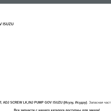
V ISUZU
T; ADJ SCREW LK,INJ PUMP GOV
ISUZU (Исузу, Исудзу)
. Запасная част
Все запчасти с нашего каталога доступны для заказа!