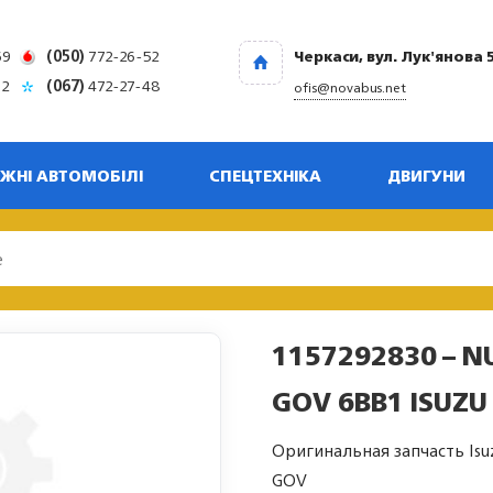
69
(050)
772-26-52
Черкаси, вул. Лук'янова 
32
(067)
472-27-48
ofis@novabus.net
ЖНІ АВТОМОБІЛІ
СПЕЦТЕХНІКА
ДВИГУНИ
1157292830 – N
GOV 6BB1 ISUZU
Оригинальная запчасть Isu
GOV