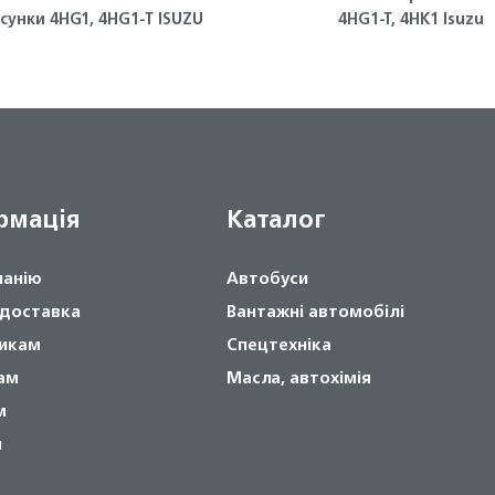
сунки 4HG1, 4HG1-T ISUZU
4HG1-T, 4HK1 Isuzu
рмація
Каталог
панію
Автобуси
 доставка
Вантажні автомобілі
икам
Спецтехніка
ам
Масла, автохімія
м
и