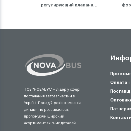
регулирующий клапана
фор
двигателя 4HG1, 4HG1-T, 4HE1
Isuzu
Инфо
Про ком
Оплата і
ТОВ "НОВАБУС" – лідер у сфері
Поставщ
постачання автозапчастин в
Оптовик
Україні. Понад 7 років компанія
Патнера
динамічно розвивається,
пропонуючи широкий
Контакт
асортимент якісних деталей.