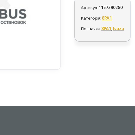
Артикул:
1157290280
Категорія:
8PA1
Позначки:
8PA1
,
Isuzu