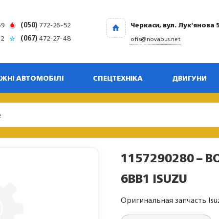
69
(050)
772-26-52
Черкаси, вул. Лук'янова 
32
(067)
472-27-48
ofis@novabus.net
ЖНІ АВТОМОБІЛІ
СПЕЦТЕХНІКА
ДВИГУНИ
1157290280 – B
6BB1 ISUZU
Оригинальная запчасть Isu