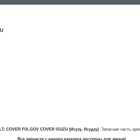
ZU
LT; COVER FIX,GOV COVER
ISUZU (Исузу, Исудзу)
. Запасная часть ори
Все запчасти с нашего каталога доступны для заказа!