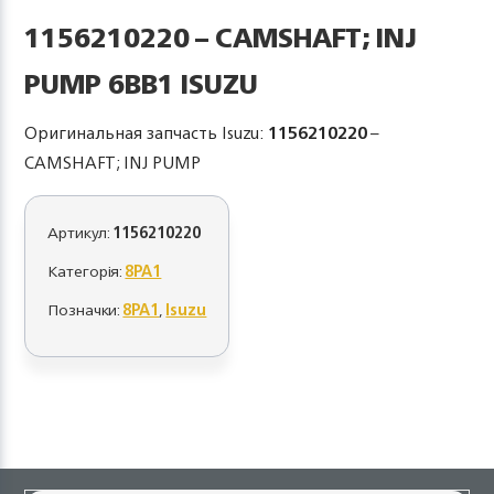
1156210220 – CAMSHAFT; INJ
PUMP 6BB1 ISUZU
Оригинальная запчасть Isuzu:
1156210220
–
CAMSHAFT; INJ PUMP
Артикул:
1156210220
Категорія:
8PA1
Позначки:
8PA1
,
Isuzu