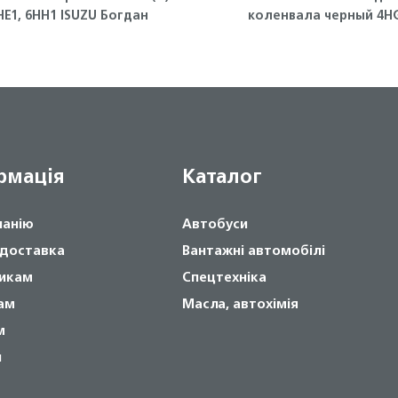
НЕ1, 6НН1 ISUZU Богдан
коленвала черный 4HG
4HG1-T, 4HE1, 4HK1, 6НЕ1,
Isuzu
рмація
Каталог
панію
Автобуси
 доставка
Вантажні автомобілі
икам
Спецтехніка
ам
Масла, автохімія
м
и