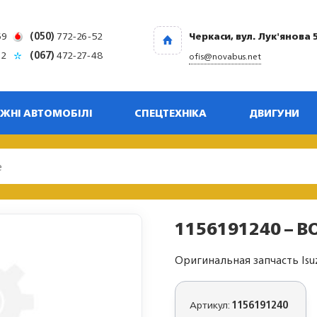
69
(050)
772-26-52
Черкаси, вул. Лук'янова 
32
(067)
472-27-48
ofis@novabus.net
ЖНІ АВТОМОБІЛІ
СПЕЦТЕХНІКА
ДВИГУНИ
1156191240 – BO
Оригинальная запчасть Isu
Артикул:
1156191240