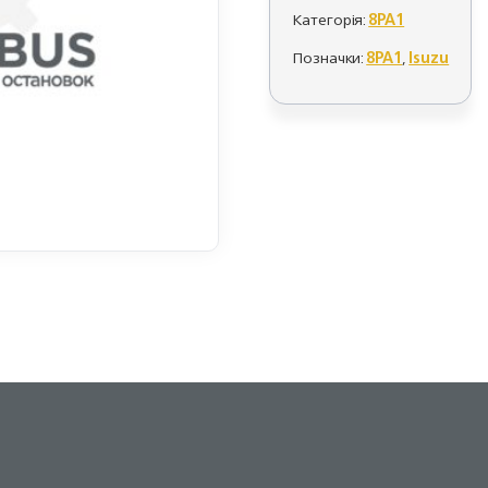
Категорія:
8PA1
Позначки:
8PA1
,
Isuzu