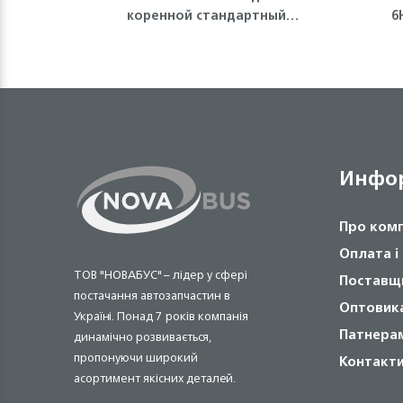
коренной стандартный
6
(голубой) 4HE1, 4HF1, 4HG1,
4HK1, NQR71/75 Isuzu
Инфо
Про ком
Оплата і
ТОВ "НОВАБУС" – лідер у сфері
Поставщ
постачання автозапчастин в
Оптовик
Україні. Понад 7 років компанія
Патнера
динамічно розвивається,
пропонуючи широкий
Контакт
асортимент якісних деталей.