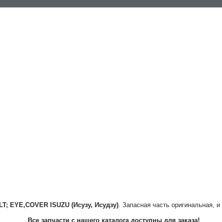
LT; EYE,COVER
ISUZU (Исузу, Исудзу)
. Запасная часть оригинальная, и
Все запчасти с нашего каталога доступны для заказа!