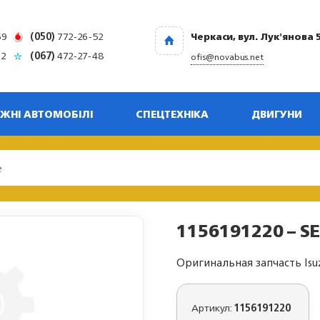
69
(050)
772-26-52
Черкаси, вул. Лук'янова 
32
(067)
472-27-48
ofis@novabus.net
ЖНІ АВТОМОБІЛІ
СПЕЦТЕХНІКА
ДВИГУНИ
1156191220 – SE
Оригинальная запчасть Isu
Артикул:
1156191220