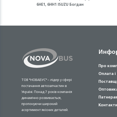
6НЕ1, 6НН1 ISUZU Богдан
Инфо
Про ком
Оплата і
ТОВ "НОВАБУС" – лідер у сфері
Поставщ
постачання автозапчастин в
Оптовик
Україні. Понад 7 років компанія
Патнера
динамічно розвивається,
пропонуючи широкий
Контакт
асортимент якісних деталей.