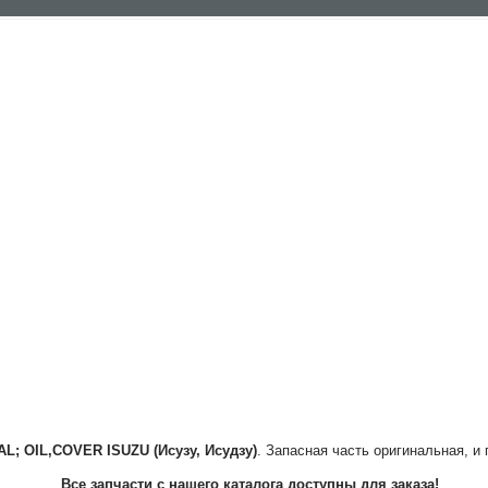
AL; OIL,COVER
ISUZU (Исузу, Исудзу)
. Запасная часть оригинальная, и
Все запчасти с нашего каталога доступны для заказа!