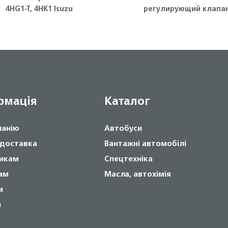
4HG1-T, 4HK1 Isuzu
регулирующий клапа
двигателя 4HG1, 4HG1-T,
Isuzu
рмація
Каталог
панію
Автобуси
 доставка
Вантажні автомобілі
икам
Спецтехніка
ам
Масла, автохімія
м
и