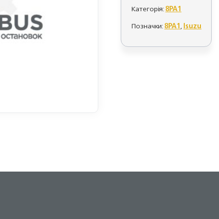
Категорія:
8PA1
Позначки:
8PA1
,
Isuzu