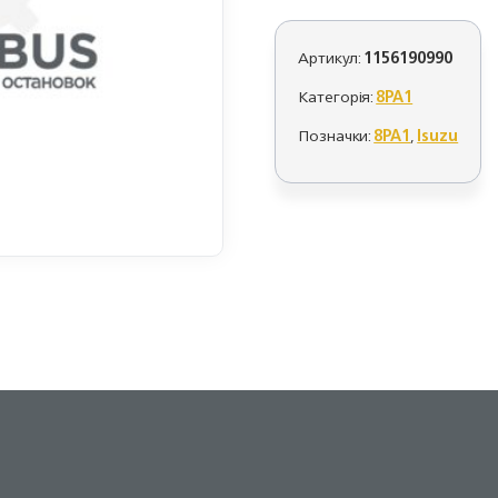
Артикул:
1156190990
Категорія:
8PA1
Позначки:
8PA1
,
Isuzu