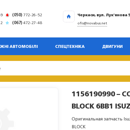
69
(050)
772-26-52
Черкаси, вул. Лук'янова 
32
(067)
472-27-48
ofis@novabus.net
ЖНІ АВТОМОБІЛІ
СПЕЦТЕХНІКА
ДВИГУНИ
1156190990 – 
BLOCK 6BB1 ISU
Оригинальная запчасть Isu
BLOCK