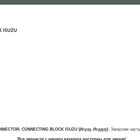
K ISUZU
NNECTOR; CONNECTING BLOCK
ISUZU (Исузу, Исудзу)
. Запасная част
Все запчасти с нашего каталога доступны для заказа!