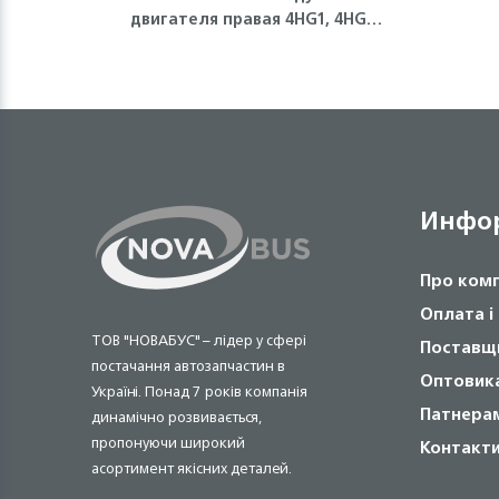
двигателя правая 4HG1, 4HG1-
T ISUZU
Инфо
Про ком
Оплата і
ТОВ "НОВАБУС" – лідер у сфері
Поставщ
постачання автозапчастин в
Оптовик
Україні. Понад 7 років компанія
Патнера
динамічно розвивається,
пропонуючи широкий
Контакт
асортимент якісних деталей.