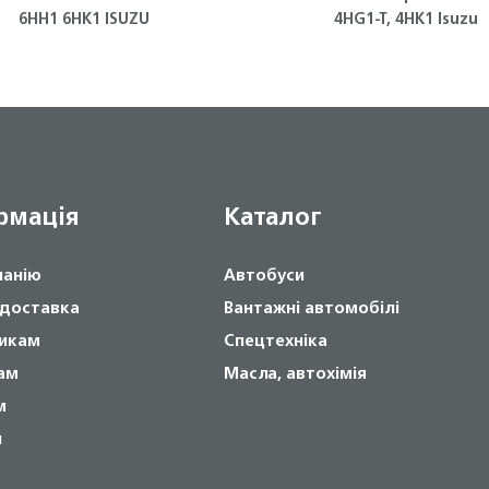
6HH1 6HK1 ISUZU
4HG1-T, 4HK1 Isuzu
рмація
Каталог
панію
Автобуси
 доставка
Вантажні автомобілі
икам
Спецтехніка
ам
Масла, автохімія
м
и