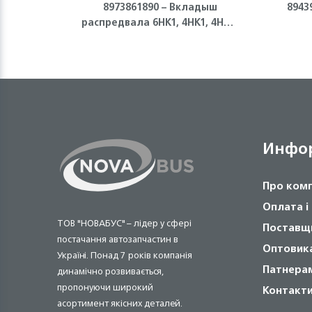
8973861890 – Вкладыш
8943
распредвала 6HK1, 4HK1, 4HG1,
4HG1-T Isuzu
Инфо
Про ком
Оплата і
ТОВ "НОВАБУС" – лідер у сфері
Поставщ
постачання автозапчастин в
Оптовик
Україні. Понад 7 років компанія
Патнера
динамічно розвивається,
пропонуючи широкий
Контакт
асортимент якісних деталей.