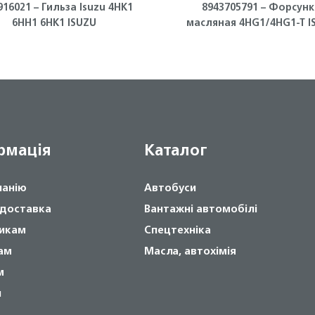
916021 – Гильза Isuzu 4HK1
8943705791 – Форсунк
6HH1 6HK1 ISUZU
масляная 4HG1/4HG1-T I
рмація
Каталог
панію
Автобуси
 доставка
Вантажні автомобілі
икам
Спецтехніка
ам
Масла, автохімія
м
и