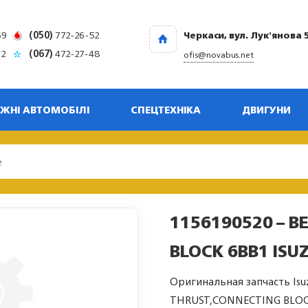
69
(050)
772-26-52
Черкаси, вул. Лук'янова 
32
(067)
472-27-48
ofis@novabus.net
ЖНІ АВТОМОБІЛІ
СПЕЦТЕХНІКА
ДВИГУНИ
1156190520 – B
BLOCK 6BB1 ISU
Оригинальная запчасть Isu
THRUST,CONNECTING BLO