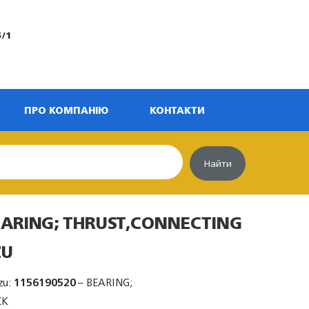
5/1
ПРО КОМПАНІЮ
КОНТАКТИ
Найти
EARING; THRUST,CONNECTING
ZU
zu:
1156190520
– BEARING;
CK