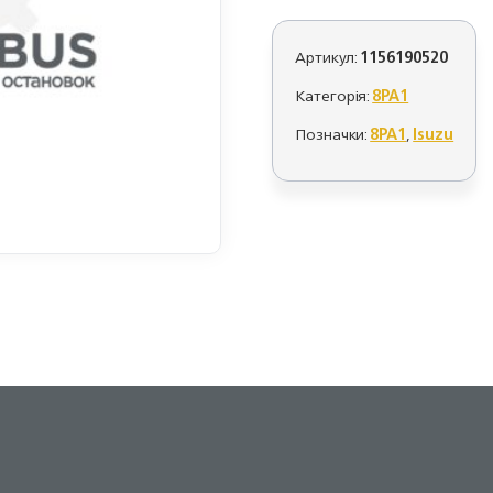
Артикул:
1156190520
Категорія:
8PA1
Позначки:
8PA1
,
Isuzu