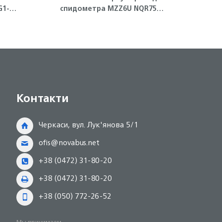
G1-T
спидометра MZZ6U NQR75
сце
Isuzu
Контакти
Черкаси, вул. Лук'янова 5/1
ofis@novabus.net
+38 (0472) 31-80-20
+38 (0472) 31-80-20
+38 (050) 772-26-52
Мы принимаем