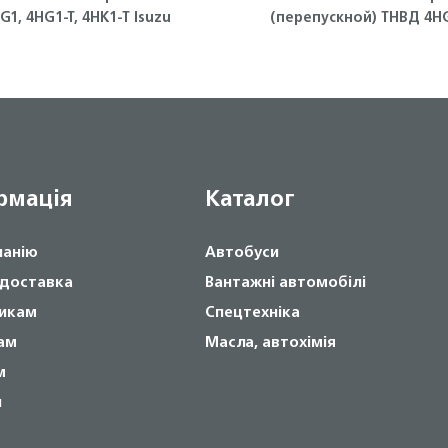
G1, 4HG1-T, 4HK1-T Isuzu
(перепускной) ТНВД 4H
ISUZU
рмація
Каталог
панію
Автобуси
 доставка
Вантажні автомобілі
икам
Спецтехніка
ам
Масла, автохімія
м
и