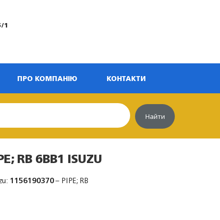
5/1
ПРО КОМПАНІЮ
КОНТАКТИ
Найти
PE; RB 6BB1 ISUZU
zu:
1156190370
– PIPE; RB