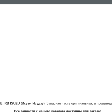
PE; RB
ISUZU (Исузу, Исудзу)
. Запасная часть оригинальная, и произвед
Все запчасти с нашего каталога доступны для заказа!