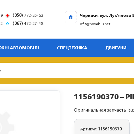
69
(050)
772-26-52
Черкаси, вул. Лук'янова 
32
(067)
472-27-48
ofis@novabus.net
ЖНІ АВТОМОБІЛІ
СПЕЦТЕХНІКА
ДВИГУНИ
1156190370 – PI
Оригинальная запчасть Isu
Артикул:
1156190370