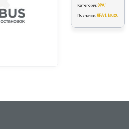
Категорія:
8PA1
Позначки:
8PA1
,
Isuzu