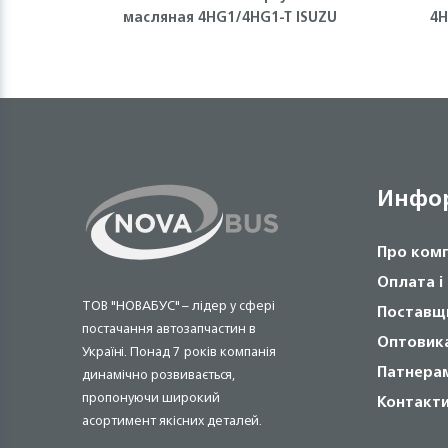
масляная 4HG1/4HG1-T ISUZU
4H
Инфо
Про ком
Оплата і
ТОВ "НОВАБУС" – лідер у сфері
Поставщ
постачання автозапчастин в
Оптовик
Україні. Понад 7 років компанія
Патнера
динамічно розвивається,
пропонуючи широкий
Контакт
асортимент якісних деталей.