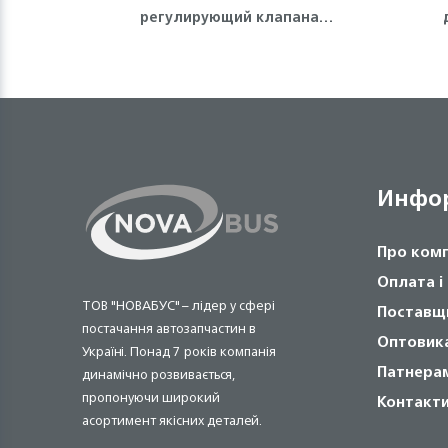
регулирующий клапана
двигателя 4HG1, 4HG1-T, 4HE1
Isuzu
Инфо
Про ком
Оплата і
ТОВ "НОВАБУС" – лідер у сфері
Поставщ
постачання автозапчастин в
Оптовик
Україні. Понад 7 років компанія
Патнера
динамічно розвивається,
пропонуючи широкий
Контакт
асортимент якісних деталей.