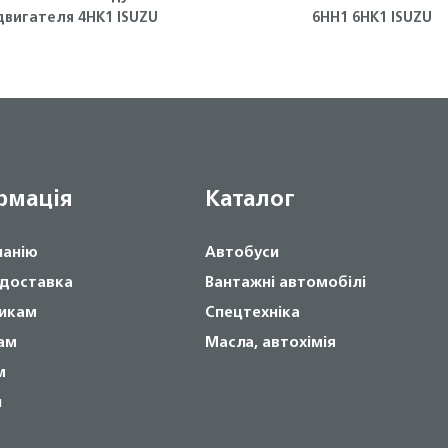
двигателя 4HK1 ISUZU
6HH1 6HK1 ISUZU
рмація
Каталог
панію
Автобуси
 доставка
Вантажні автомобілі
икам
Спецтехніка
ам
Масла, автохімія
м
и