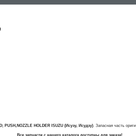
U
D; PUSH,NOZZLE HOLDER
ISUZU (Исузу, Исудзу)
. Запасная часть ориг
Все запчасти с нашего каталога доступны для заказа!