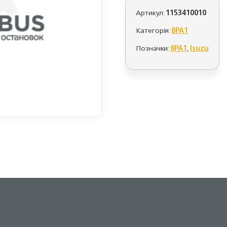
Артикул:
1153410010
Категорія:
8PA1
Позначки:
8PA1
,
Isuzu