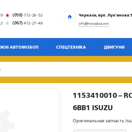
69
(050)
772-26-52
Черкаси, вул. Лук'янова 
32
(067)
472-27-48
ofis@novabus.net
ЖНІ АВТОМОБІЛІ
СПЕЦТЕХНІКА
ДВИГУНИ
1153410010 – R
6BB1 ISUZU
Оригинальная запчасть Isu