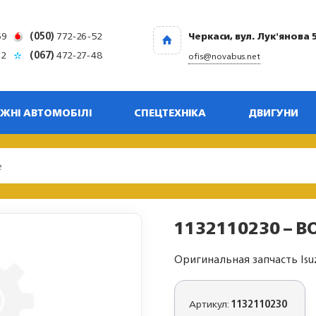
69
(050)
772-26-52
Черкаси, вул. Лук'янова 
32
(067)
472-27-48
ofis@novabus.net
ЖНІ АВТОМОБІЛІ
СПЕЦТЕХНІКА
ДВИГУНИ
1132110230 – BO
Оригинальная запчасть Isu
Артикул:
1132110230