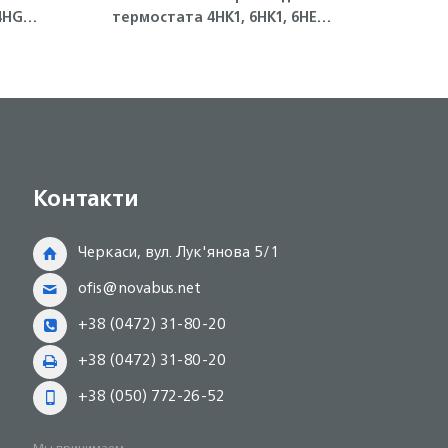
4HG1-
термостата 4HK1, 6HK1, 6HE1
(пер
Isuzu
Контакти
Черкаси, вул. Лук'янова 5/1
ofis@novabus.net
+38 (0472) 31-80-20
+38 (0472) 31-80-20
+38 (050) 772-26-52
Мы принимаем