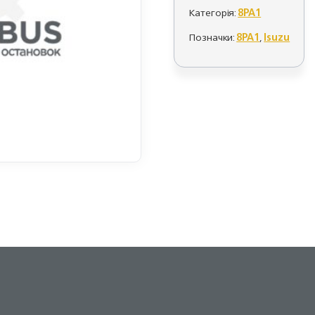
Категорія:
8PA1
Позначки:
8PA1
,
Isuzu