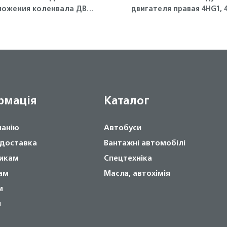
ложения коленвала ДВС
двигателя правая 4HG1, 
4JJ1-T, NLR85 Isuzu
T ISUZU
рмація
Каталог
панію
Автобуси
 доставка
Вантажні автомобілі
икам
Спецтехніка
ам
Масла, автохімія
м
и