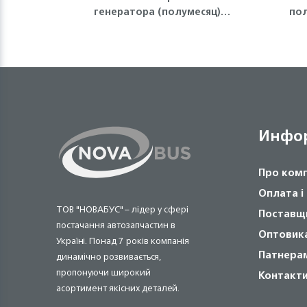
генератора (полумесяц)
по
4HG1-T, 4HK1 ISUZU
Инфо
Про ком
Оплата і
ТОВ "НОВАБУС" – лідер у сфері
Поставщ
постачання автозапчастин в
Оптовик
Україні. Понад 7 років компанія
Патнера
динамічно розвивається,
пропонуючи широкий
Контакт
асортимент якісних деталей.