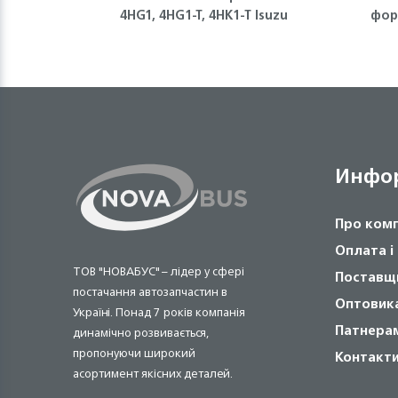
4HG1, 4HG1-T, 4HK1-T Isuzu
фор
Инфо
Про ком
Оплата і
ТОВ "НОВАБУС" – лідер у сфері
Поставщ
постачання автозапчастин в
Оптовик
Україні. Понад 7 років компанія
Патнера
динамічно розвивається,
пропонуючи широкий
Контакт
асортимент якісних деталей.