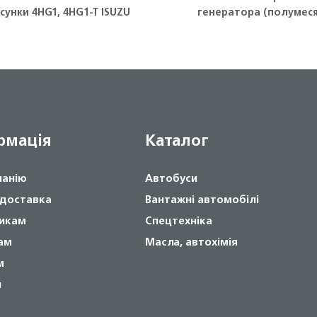
сунки 4HG1, 4HG1-T ISUZU
генератора (полумеся
4HG1-T, 4HK1 ISUZU
рмація
Каталог
панію
Автобуси
 доставка
Вантажні автомобілі
икам
Спецтехніка
ам
Масла, автохімія
м
и