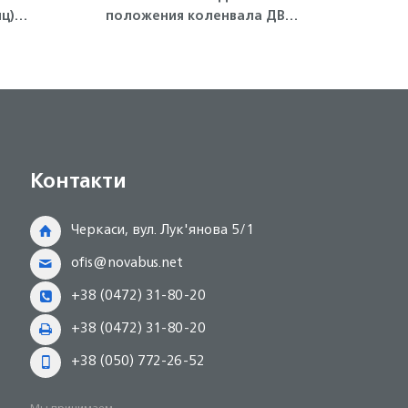
ц)
положения коленвала ДВС
ре
4JJ1-T, NLR85 Isuzu
двига
Контакти
Черкаси, вул. Лук'янова 5/1
ofis@novabus.net
+38 (0472) 31-80-20
+38 (0472) 31-80-20
+38 (050) 772-26-52
Мы принимаем