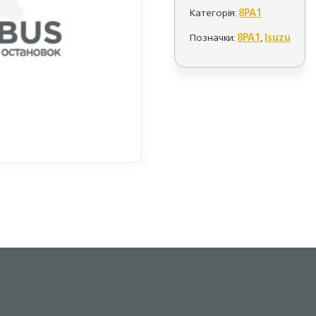
Категорія:
8PA1
Позначки:
8PA1
,
Isuzu