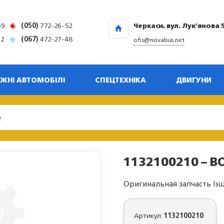
69
(050)
772-26-52
Черкаси, вул. Лук'янова 
32
(067)
472-27-48
ofis@novabus.net
ЖНІ АВТОМОБІЛІ
СПЕЦТЕХНІКА
ДВИГУНИ
1132100210 – BO
Оригинальная запчасть Isu
Артикул:
1132100210