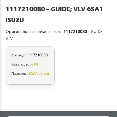
1117210080 – GUIDE; VLV 6SA1
ISUZU
Оригинальная запчасть Isuzu:
1117210080
– GUIDE;
VLV
Артикул:
1117210080
Категорія:
6SA1
Позначки:
6SA1
,
Isuzu