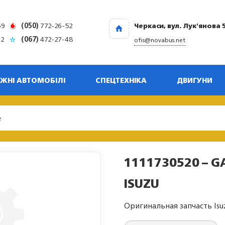
69
(050)
772-26-52
Черкаси, вул. Лук'янова 
32
(067)
472-27-48
ofis@novabus.net
ЖНІ АВТОМОБІЛІ
СПЕЦТЕХНІКА
ДВИГУНИ
1111730520 – G
ISUZU
Оригинальная запчасть Isu