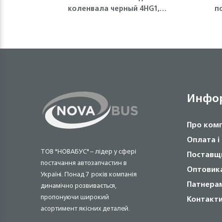
коленвала черный 4HG1,
п
4HG1-T, 4HE1, 4HK1, 6НЕ1, FVR
Isuzu
Инфо
Про ком
Оплата і
ТОВ "НОВАБУС" – лідер у сфері
Поставщ
постачання автозапчастин в
Оптовик
Україні. Понад 7 років компанія
Патнера
динамічно розвивається,
пропонуючи широкий
Контакт
асортимент якісних деталей.