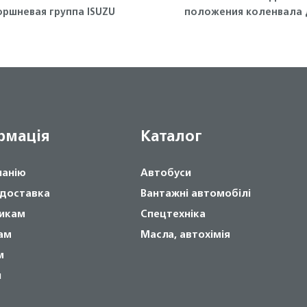
оршневая группа ISUZU
положения коленвала 
4JJ1-T, NLR85 Isuzu
рмація
Каталог
панію
Автобуси
 доставка
Вантажні автомобілі
икам
Спецтехніка
ам
Масла, автохімія
м
и