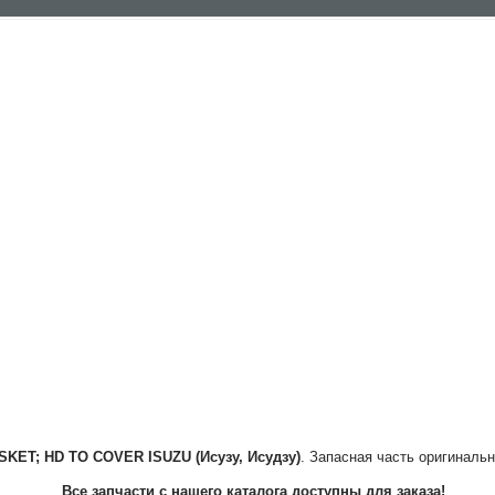
SKET; HD TO COVER
ISUZU (Исузу, Исудзу)
. Запасная часть оригинальн
Все запчасти с нашего каталога доступны для заказа!