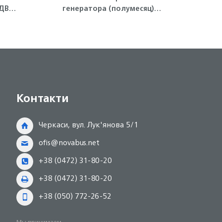
ДВС
генератора (полумесяц)
4HG
4HG1-T, 4HK1 ISUZU
Контакти
Черкаси, вул. Лук'янова 5/1
ofis@novabus.net
+38 (0472) 31-80-20
+38 (0472) 31-80-20
+38 (050) 772-26-52
Мы принимаем