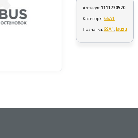
Артикул:
1111730520
Категорія:
6SA1
Позначки:
6SA1
,
Isuzu