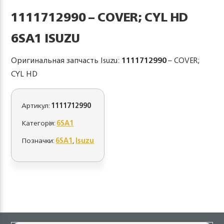
1111712990 – COVER; CYL HD
6SA1 ISUZU
Оригинальная запчасть Isuzu:
1111712990
– COVER;
CYL HD
Артикул:
1111712990
Категорія:
6SA1
Позначки:
6SA1
,
Isuzu