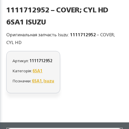
1111712952 – COVER; CYL HD
6SA1 ISUZU
Оригинальная запчасть Isuzu:
1111712952
– COVER;
CYL HD
Артикул:
1111712952
Категорія:
6SA1
Позначки:
6SA1
,
Isuzu