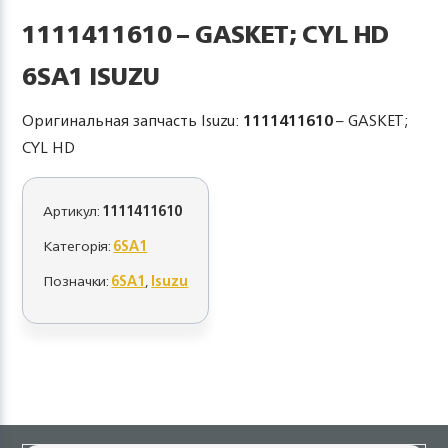
1111411610 – GASKET; CYL HD
6SA1 ISUZU
Оригинальная запчасть Isuzu:
1111411610
– GASKET;
CYL HD
Артикул:
1111411610
Категорія:
6SA1
Позначки:
6SA1
,
Isuzu