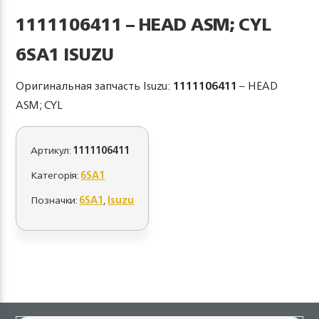
1111106411 – HEAD ASM; CYL
6SA1 ISUZU
Оригинальная запчасть Isuzu:
1111106411
– HEAD
ASM; CYL
Артикул:
1111106411
Категорія:
6SA1
Позначки:
6SA1
,
Isuzu