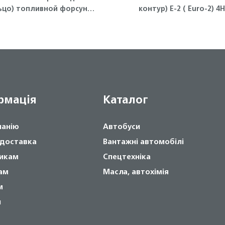
ьцо) топливной форсунки
контур) Е-2 ( Euro-2) 4
4HK1, 6HK1 ISUZU
NQR71 Isuzu
рмація
Каталог
панію
Автобуси
 доставка
Вантажні автомобілі
икам
Спецтехніка
ам
Масла, автохімія
м
и