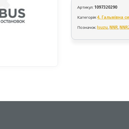
Артикул:
1097320290
Категорія:
4. Гальмівна с
Позначок:
Isuzu
,
NNR
,
NNR