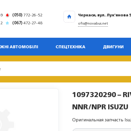
69
(050)
772-26-52
Черкаси, вул. Лук'янова 
32
(067)
472-27-48
ofis@novabus.net
ЖНІ АВТОМОБІЛІ
СПЕЦТЕХНІКА
ДВИГУНИ
1097320290 – RI
NNR/NPR ISUZU
Оригинальная запчасть Isu