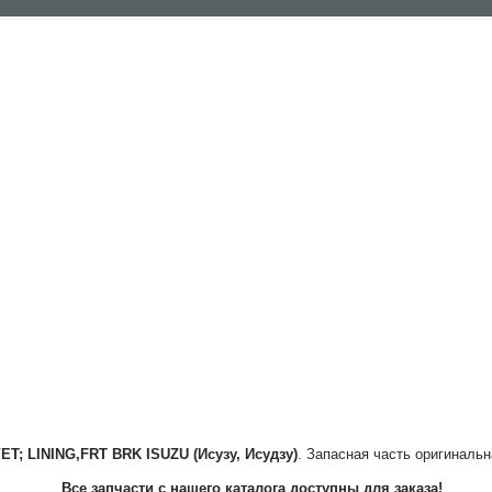
VET; LINING,FRT BRK
ISUZU (Исузу, Исудзу)
. Запасная часть оригинальн
Все запчасти с нашего каталога доступны для заказа!