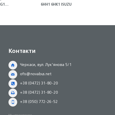
HG1
6HH1 6HK1 ISUZU
двигателя 4HG
Контакти
Черкаси, вул. Лук'янова 5/1
ofis@novabus.net
+38 (0472) 31-80-20
+38 (0472) 31-80-20
+38 (050) 772-26-52
Мы принимаем