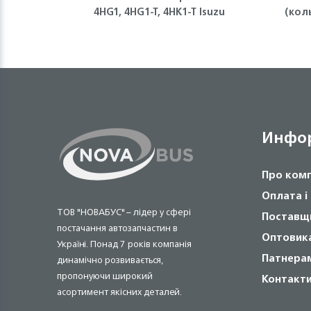
4HG1, 4HG1-T, 4HK1-T Isuzu
(кол
Инфо
Про ком
Оплата і
ТОВ "НОВАБУС" – лідер у сфері
Поставщ
постачання автозапчастин в
Оптовик
Україні. Понад 7 років компанія
Патнера
динамічно розвивається,
пропонуючи широкий
Контакт
асортимент якісних деталей.