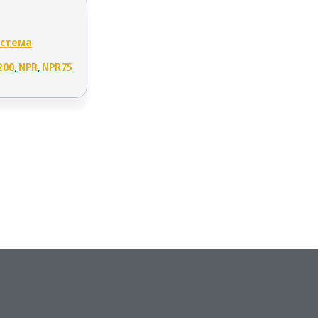
истема
200
,
NPR
,
NPR75