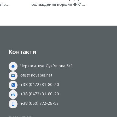
ьтра
охлаждения поршня 4HK1,
термо
6HK1 Isuzu
Контакти
Черкаси, вул. Лук'янова 5/1
ofis@novabus.net
+38 (0472) 31-80-20
+38 (0472) 31-80-20
+38 (050) 772-26-52
Мы принимаем