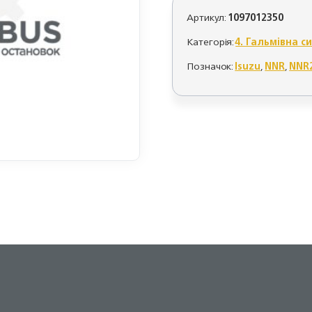
Артикул:
1097012350
Категорія:
4. Гальмівна с
Позначок:
Isuzu
,
NNR
,
NNR