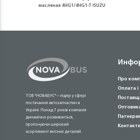
масляная 4HG1/4HG1-T ISUZU
Инфо
Про ком
Оплата і
ТОВ "НОВАБУС" – лідер у сфері
Поставщ
постачання автозапчастин в
Оптовик
Україні. Понад 7 років компанія
Патнера
динамічно розвивається,
пропонуючи широкий
Контакт
асортимент якісних деталей.