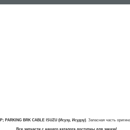
IP; PARKING BRK CABLE
ISUZU (Исузу, Исудзу)
. Запасная часть оригин
Все запчасти с нашего каталога доступны для заказа!