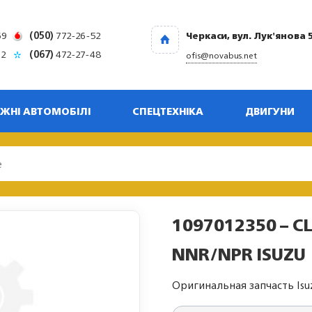
69
(050)
772-26-52
Черкаси, вул. Лук'янова 
32
(067)
472-27-48
ofis@novabus.net
ЖНІ АВТОМОБІЛІ
СПЕЦТЕХНІКА
ДВИГУНИ
1097012350 – CL
NNR/NPR ISUZU
Оригинальная запчасть Isu