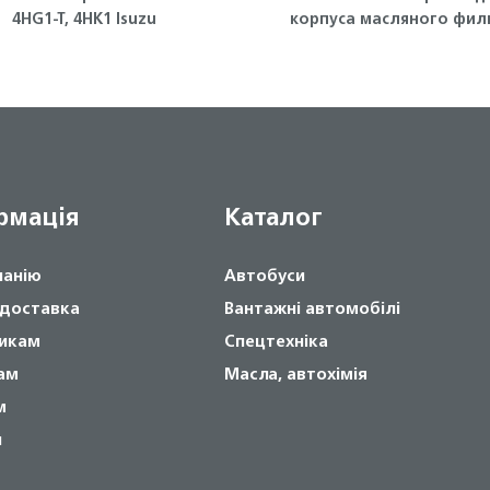
4HG1-T, 4HK1 Isuzu
корпуса масляного фил
(малое) Isuzu
рмація
Каталог
панію
Автобуси
 доставка
Вантажні автомобілі
икам
Спецтехніка
ам
Масла, автохімія
м
и