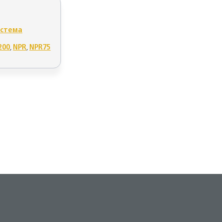
истема
200
,
NPR
,
NPR75