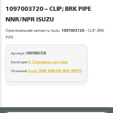
1097003720 – CLIP; BRK PIPE
NNR/NPR ISUZU
Оригинальная запчасть Isuzu:
1097003720
– CLIP; BRK
PIPE
Артикул:
1097003720
Категорія:
4. Гальмівна система
Позначок:
Isuzu
,
NNR
,
NNR200
,
NPR
,
NPR75