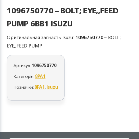
1096750770 – BOLT; EYE,,FEED
PUMP 6BB1 ISUZU
Оригинальная запчасть Isuzu:
1096750770
– BOLT;
EYE,,FEED PUMP
Артикул:
1096750770
Категорія:
8PA1
Позначки:
8PA1
,
Isuzu