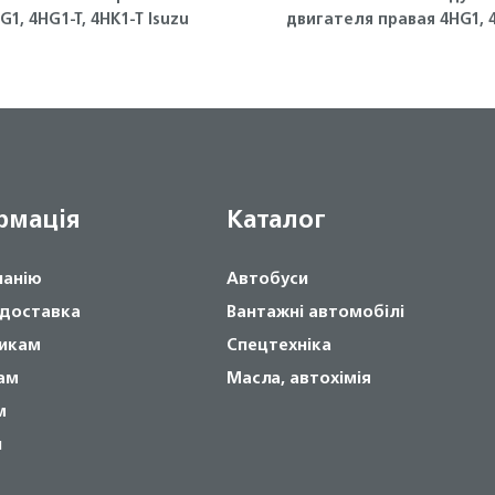
G1, 4HG1-T, 4HK1-T Isuzu
двигателя правая 4HG1, 
T ISUZU
рмація
Каталог
панію
Автобуси
 доставка
Вантажні автомобілі
икам
Спецтехніка
ам
Масла, автохімія
м
и