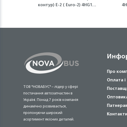
контур) Е-2 ( Euro-2) 4HG1
4H
NQR71 Isuzu
Инфо
Про ком
Оплата і
ТОВ "НОВАБУС" – лідер у сфері
Поставщ
постачання автозапчастин в
Оптовик
Україні. Понад 7 років компанія
Патнера
динамічно розвивається,
пропонуючи широкий
Контакт
асортимент якісних деталей.