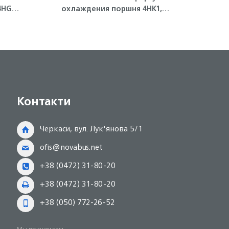
4HG1-
охлаждения поршня 4HK1,
двигателя 4HG
6HK1 Isuzu
Контакти
Черкаси, вул. Лук'янова 5/1
ofis@novabus.net
+38 (0472) 31-80-20
+38 (0472) 31-80-20
+38 (050) 772-26-52
Мы принимаем