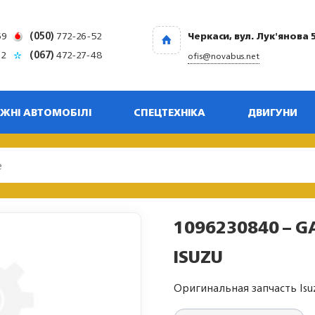
69
(050)
772-26-52
Черкаси, вул. Лук'янова 
32
(067)
472-27-48
ofis@novabus.net
ЖНІ АВТОМОБІЛІ
СПЕЦТЕХНІКА
ДВИГУНИ
1096230840 – G
ISUZU
Оригинальная запчасть Isu