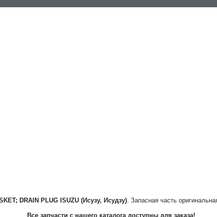
SKET; DRAIN PLUG
ISUZU (Исузу, Исудзу)
. Запасная часть оригинальна
Все запчасти с нашего каталога доступны для заказа!