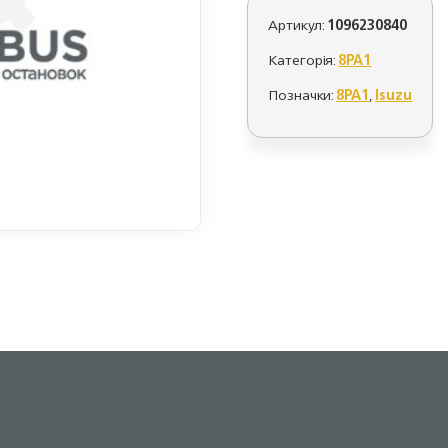
Артикул:
1096230840
Категорія:
8PA1
Позначки:
8PA1
,
Isuzu