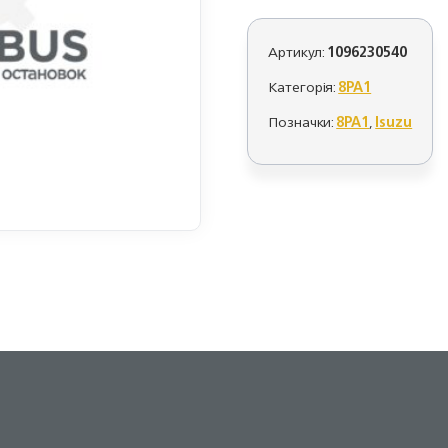
Артикул:
1096230540
Категорія:
8PA1
Позначки:
8PA1
,
Isuzu