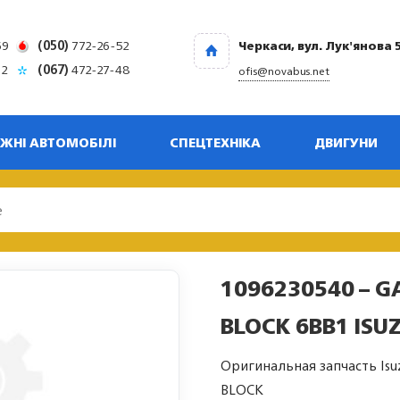
69
(050)
772-26-52
Черкаси, вул. Лук'янова 
32
(067)
472-27-48
ofis@novabus.net
ЖНІ АВТОМОБІЛІ
СПЕЦТЕХНІКА
ДВИГУНИ
1096230540 – G
BLOCK 6BB1 ISU
Оригинальная запчасть Isu
BLOCK