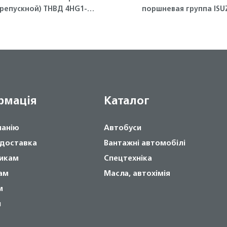
репускной) ТНВД 4HG1-T
поршневая группа ISU
ISUZU
рмація
Каталог
панію
Автобуси
 доставка
Вантажні автомобілі
икам
Спецтехніка
ам
Масла, автохімія
м
и