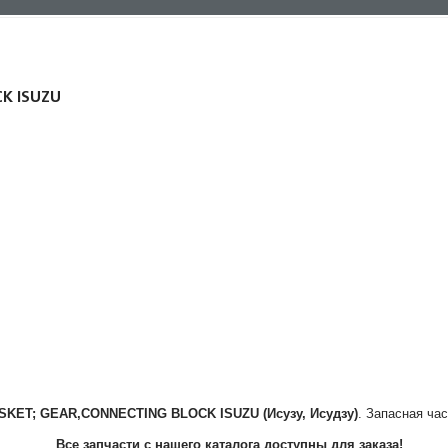
CK ISUZU
SKET; GEAR,CONNECTING BLOCK
ISUZU (Исузу, Исудзу)
. Запасная ча
Все запчасти с нашего каталога доступны для заказа!