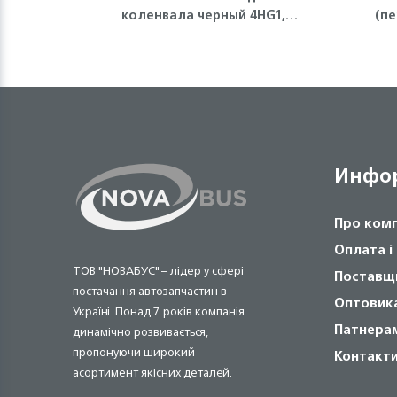
коленвала черный 4HG1,
(пе
4HG1-T, 4HE1, 4HK1, 6НЕ1, FVR
Isuzu
Инфо
Про ком
Оплата і
ТОВ "НОВАБУС" – лідер у сфері
Поставщ
постачання автозапчастин в
Оптовик
Україні. Понад 7 років компанія
Патнера
динамічно розвивається,
пропонуючи широкий
Контакт
асортимент якісних деталей.