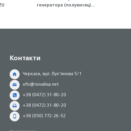
ZU
генератора (полумесяц)
охл
4HG1-T, 4HK1 ISUZU
Контакти
Черкаси, вул. Лук'янова 5/1
ofis@novabus.net
+38 (0472) 31-80-20
+38 (0472) 31-80-20
+38 (050) 772-26-52
Мы принимаем