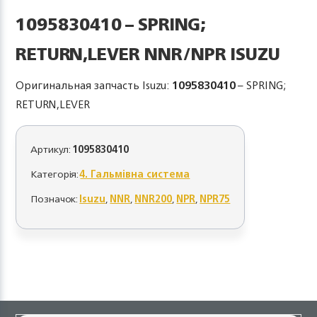
1095830410 – SPRING;
RETURN,LEVER NNR/NPR ISUZU
Оригинальная запчасть Isuzu:
1095830410
– SPRING;
RETURN,LEVER
Артикул:
1095830410
Категорія:
4. Гальмівна система
Позначок:
Isuzu
,
NNR
,
NNR200
,
NPR
,
NPR75