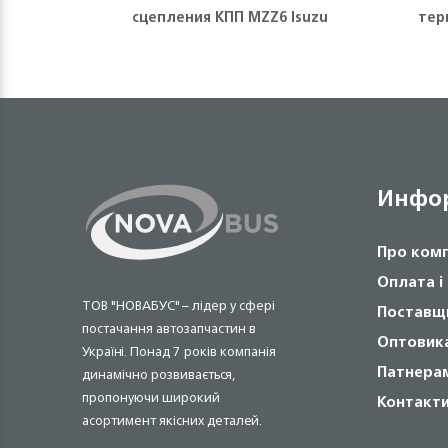
сцепления КПП MZZ6 Isuzu
тер
Инфо
Про ком
Оплата і
ТОВ "НОВАБУС" – лідер у сфері
Поставщ
постачання автозапчастин в
Оптовик
Україні. Понад 7 років компанія
Патнера
динамічно розвивається,
пропонуючи широкий
Контакт
асортимент якісних деталей.