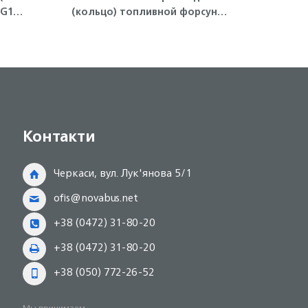
HG1
(кольцо) топливной форсунки
ре
4HK1, 6HK1 ISUZU
двига
Контакти
Черкаси, вул. Лук'янова 5/1
ofis@novabus.net
+38 (0472) 31-80-20
+38 (0472) 31-80-20
+38 (050) 772-26-52
Мы принимаем