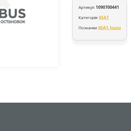
Артикул:
1090700441
Категорія:
6SA1
Позначки:
6SA1
,
Isuzu