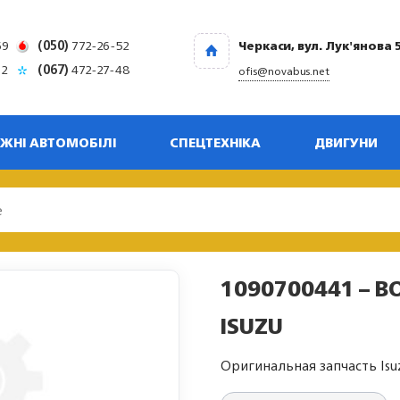
69
(050)
772-26-52
Черкаси, вул. Лук'янова 
32
(067)
472-27-48
ofis@novabus.net
ЖНІ АВТОМОБІЛІ
СПЕЦТЕХНІКА
ДВИГУНИ
1090700441 – B
ISUZU
Оригинальная запчасть Isu