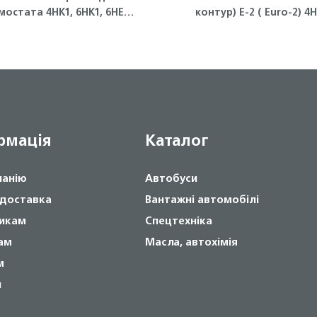
мостата 4HK1, 6HK1, 6HE1
контур) Е-2 ( Euro-2) 4
Isuzu
NQR71 Isuzu
рмація
Каталог
панію
Автобуси
 доставка
Вантажні автомобілі
икам
Спецтехніка
ам
Масла, автохімія
м
и