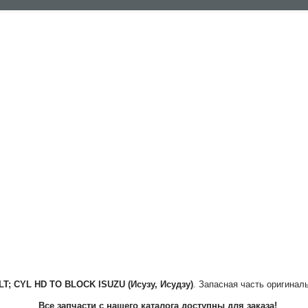
LT; CYL HD TO BLOCK
ISUZU (Исузу, Исудзу)
. Запасная часть оригинал
Все запчасти с нашего каталога доступны для заказа!