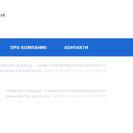
5/1
ПРО КОМПАНІЮ
КОНТАКТИ
лавная страница
»
Схемы электропроводки датчики и
азъемы Богдан Isuzu
»
Двери водителя электрика
Главная страница
»
Схемы электропроводки датчики и
разъемы Богдан Isuzu
»
Двери водителя электрика