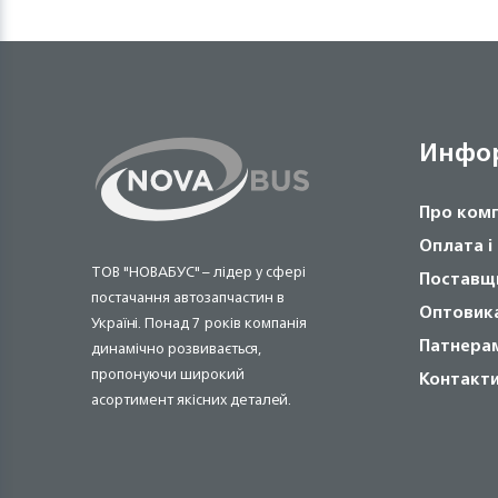
Инфо
Про ком
Оплата і
ТОВ "НОВАБУС" – лідер у сфері
Поставщ
постачання автозапчастин в
Оптовик
Україні. Понад 7 років компанія
Патнера
динамічно розвивається,
пропонуючи широкий
Контакт
асортимент якісних деталей.