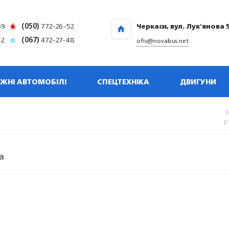
69
(050)
772-26-52
Черкаси, вул. Лук'янова 
32
(067)
472-27-48
ofis@novabus.net
ЖНІ АВТОМОБІЛІ
СПЕЦТЕХНІКА
ДВИГУНИ
Г
р
а