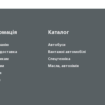
рмація
Каталог
панію
Автобуси
 доставка
Вантажні автомобілі
икам
Спецтехніка
ам
Масла, автохімія
м
и