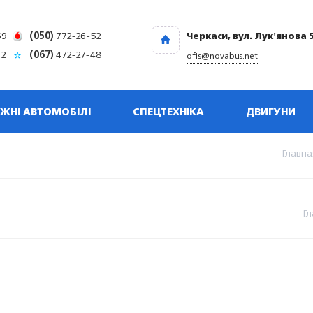
69
(050)
772-26-52
Черкаси, вул. Лук'янова 
32
(067)
472-27-48
ofis@novabus.net
ЖНІ АВТОМОБІЛІ
СПЕЦТЕХНІКА
ДВИГУНИ
Главна
Гл