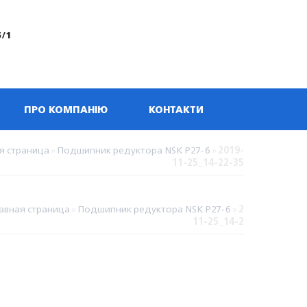
5/1
ПРО КОМПАНІЮ
КОНТАКТИ
я страница
»
Подшипник редуктора NSK P27-6
»
2019-
11-25_14-22-35
авная страница
»
Подшипник редуктора NSK P27-6
»
2019-
11-25_14-22-35