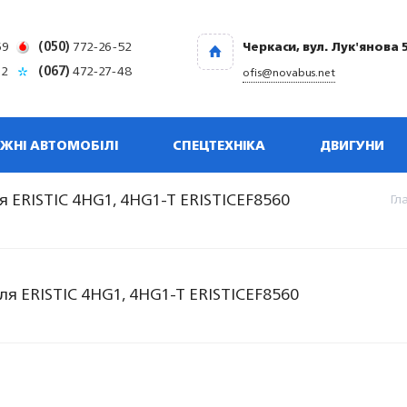
69
(050)
772-26-52
Черкаси, вул. Лук'янова 
32
(067)
472-27-48
ofis@novabus.net
ЖНІ АВТОМОБІЛІ
СПЕЦТЕХНІКА
ДВИГУНИ
 ERISTIC 4HG1, 4HG1-T ERISTICEF8560
Гл
я ERISTIC 4HG1, 4HG1-T ERISTICEF8560