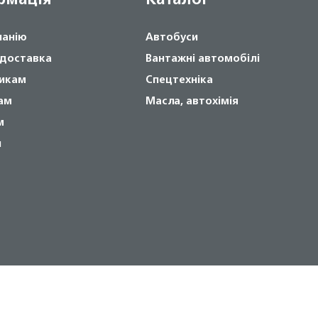
панію
Автобуси
 доставка
Вантажні автомобілі
икам
Спецтехніка
ам
Масла, автохімія
м
и
Copyright © 2024 NOVABUS, Inc.