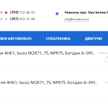
69
(050)
772-26-52
Черкаси, вул. Лук'янова 
32
(067)
472-27-48
ofis@novabus.net
ЖНІ АВТОМОБІЛІ
СПЕЦТЕХНІКА
ДВИГУНИ
4НК1, Isuzu NQR71, 75, NPR75, Богдан A-091,
Главн
N
Кр
 4НК1, Isuzu NQR71, 75, NPR75, Богдан A-091,
Г