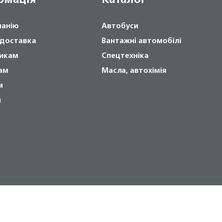
панію
Автобуси
 доставка
Вантажні автомобілі
икам
Спецтехніка
ам
Масла, автохімія
м
и
Copyright © 2024 NOVABUS, Inc.