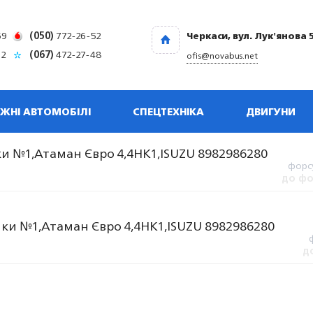
69
(050)
772-26-52
Черкаси, вул. Лук'янова 
32
(067)
472-27-48
ofis@novabus.net
ЖНІ АВТОМОБІЛІ
СПЕЦТЕХНІКА
ДВИГУНИ
и №1,Атаман Євро 4,4НК1,ISUZU 8982986280
форс
до фо
ки №1,Атаман Євро 4,4НК1,ISUZU 8982986280
д