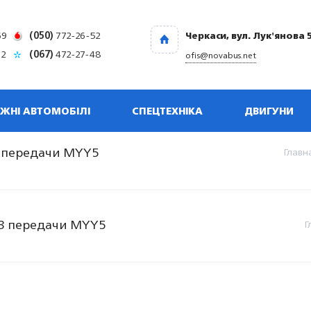
69
(050)
772-26-52
Черкаси, вул. Лук'янова 
32
(067)
472-27-48
ofis@novabus.net
ЖНІ АВТОМОБІЛІ
СПЕЦТЕХНІКА
ДВИГУНИ
3 передачи МYY5
Главн
-3 передачи МYY5
Г