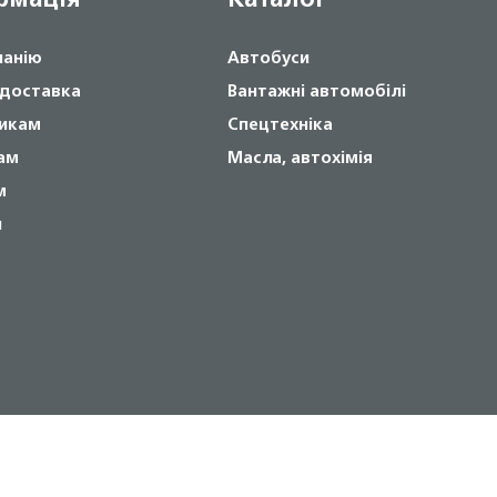
панію
Автобуси
 доставка
Вантажні автомобілі
икам
Спецтехніка
ам
Масла, автохімія
м
и
Copyright © 2024 NOVABUS, Inc.