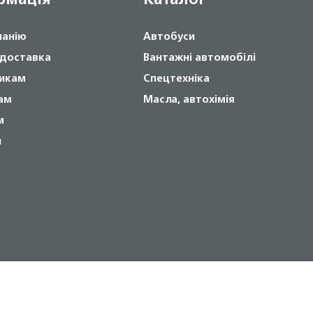
панію
Автобуси
 доставка
Вантажні автомобілі
икам
Спецтехніка
ам
Масла, автохімія
м
и
Copyright © 2024 NOVABUS, Inc.