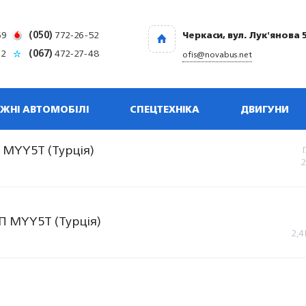
69
(050)
772-26-52
Черкаси, вул. Лук'янова 
32
(067)
472-27-48
ofis@novabus.net
ЖНІ АВТОМОБІЛІ
СПЕЦТЕХНІКА
ДВИГУНИ
 MYY5T (Турція)
П MYY5T (Турція)
2,