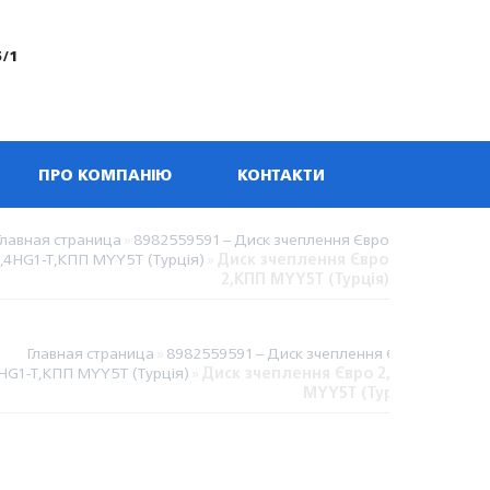
5/1
ПРО КОМПАНІЮ
КОНТАКТИ
Главная страница
»
8982559591 – Диск зчеплення Євро
2,4HG1-T,КПП MYY5T (Турція)
»
Диск зчеплення Євро
2,КПП MYY5T (Турція)
Главная страница
»
8982559591 – Диск зчеплення Євро
4HG1-T,КПП MYY5T (Турція)
»
Диск зчеплення Євро 2,КПП
MYY5T (Турція)