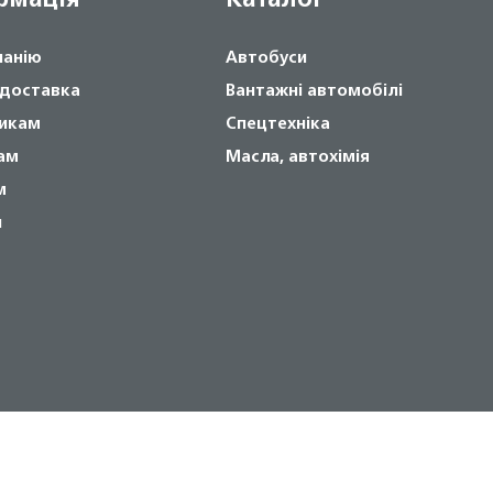
панію
Автобуси
 доставка
Вантажні автомобілі
икам
Спецтехніка
ам
Масла, автохімія
м
и
Copyright © 2024 NOVABUS, Inc.