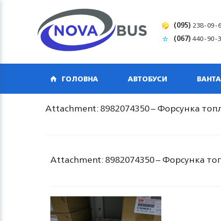
(095)
238-09-
(067)
440-90-
ГОЛОВНА
АВТОБУСИ
ВАНТА
Attachment: 8982074350 – Форсунка топли
Attachment: 8982074350 – Форсунка топл