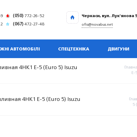
69
(050)
772-26-52
Черкаси, вул. Лук'янова 
32
(067)
472-27-48
ofis@novabus.net
ЖНІ АВТОМОБІЛІ
СПЕЦТЕХНІКА
ДВИГУНИ
вная 4НК1 E-5 (Euro 5) Isuzu
Главн
E-
ивная 4НК1 E-5 (Euro 5) Isuzu
Гла
5 