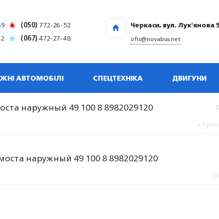
69
(050)
772-26-52
Черкаси, вул. Лук'янова 
32
(067)
472-27-48
ofis@novabus.net
ЖНІ АВТОМОБІЛІ
СПЕЦТЕХНІКА
ДВИГУНИ
оста наружный 49 100 8 8982029120
ступи
моста наружный 49 100 8 8982029120
с