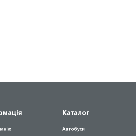
рмація
Каталог
панію
Автобуси