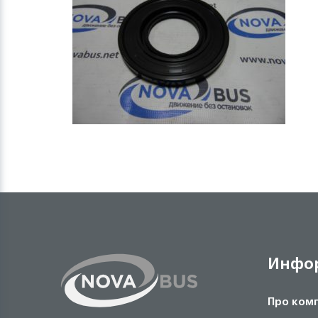
Инфо
Про ком