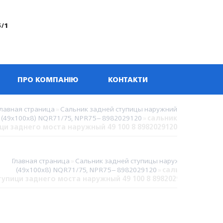
5/1
ПРО КОМПАНІЮ
КОНТАКТИ
Главная страница
»
Сальник задней ступицы наружний
(49х100х8) NQR71/75, NPR75 – 8982029120
»
сальник
ци заднего моста наружный 49 100 8 8982029120
Главная страница
»
Сальник задней ступицы наружний
(49х100х8) NQR71/75, NPR75 – 8982029120
»
сальник
тупици заднего моста наружный 49 100 8 8982029120